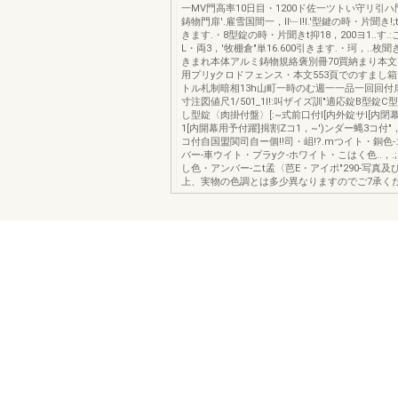
一MV門高率10日目・1200ド佐一ツトい守リ引ハ門
鋳物門扉'.雇雪国間一，ll﹂l!l.'型鍵の時・片聞き!;t1
きます.・8型錠の時・片聞きt抑18，200ヨ1..す.:
L・両3，'牧棚倉"単16.600引きます.・珂，..枚聞き
きまれ本体アルミ鋳物規絡褒別冊70買納まり本文3
用プリyクロドフェンス・本文553頁でのすまし
トル札制暗相13h山町一時のむ週一一品一回回付扉'
寸注図値尺1/501_1l!:叫ザイズ訓"適応錠B型錠C
し型錠〈肉掛付盤〉[:~式前口付l[内外錠サl[内
1[内開幕用予付躍]揖割Zコ1，~')ンダー蝿3コ付"
コ付自国盟関司自ー個!!司・岨!?.mつイト・銅色-
バー-車ウイト・プラyク-ホワイト・こはく色..，.;
し色・アンバー-ニt孟〈芭E・アイポ"290-写真
上、実物の色調とは多少異なりますのでご7承くだ