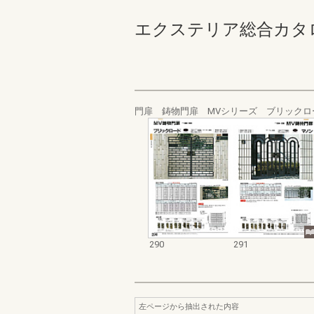
エクステリア総合カタログ_19
門扉 鋳物門扉 MVシリーズ ブリックロ
290
291
左ページから抽出された内容