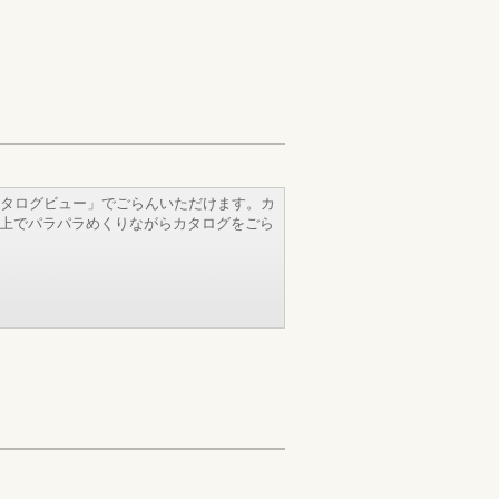
タログビュー」でごらんいただけます。カ
b上でパラパラめくりながらカタログをごら