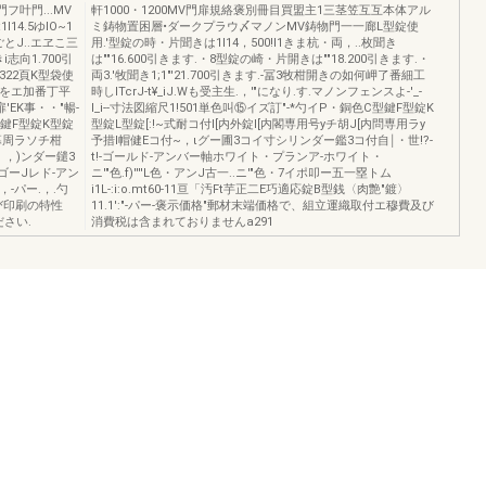
フ叶門...MV
軒1000・1200MV門扉規絡褒別冊目買盟主1三茎笠互互本体アル
l14.5ゆIO~1
ミ鋳物置困層•ダークプラウ〆マノンMV鋳物門一一廊L型錠使
ごとJ..エヱこ三
用.'型錠の時・片聞きは1I14，500!l1きま杭・両，..枚聞き
i志向1.700引
は""16.600引きます.・8型錠の崎・片開きは""18.200引きます.・
22頁K型袋使
両3.'牧聞き1;1"'21.700引きます.-冨3牧柑開きの如何岬了番細工
箱をエ加番丁平
時しlTcrJ-t¥_iJ.Wも受主生.，'"になり.す.マノンフェンスよ-'_-
EK事・・"暢-
I_i--寸法図縮尺1!501単色叫⑮イズ訂"-*勺イP・銅色C型鍵F型錠K
型鍵F型錠K型錠
型錠L型錠[:!~式耐コ付l[内外錠l[内閣専用号yチ胡J[内問専用ラy
閉幕周ラソチ柑
予措l帽健Eコ付~，ιグー圃3コイ寸シリンダー鑑3コ付自￨・世!?-
，，)ンダー鑓3
t!-ゴールド-アンバー軸ホワイト・プランア-ホワイト・
ゴーJレド-アン
ニ'"色.f)''''L色・アンJ古一..ニ'"色・7イポ叩ー五一塁トム
，-パー.，.勺
i1L-:i:o.mt60-11亘「汚Ft芋正二E巧適応錠B型銭〈肉艶"鍍〉
及び印刷の特性
11.1':"-パー-褒示価格"郵材末端価格で、組立運織取付エ穆費及び
さい.
消費税は含まれておりませんa291