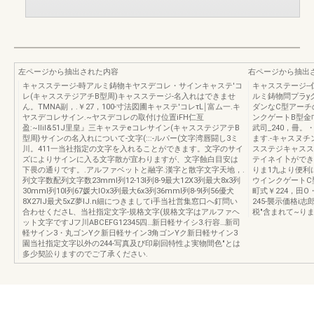
左ページから抽出された内容
右ページから抽出
キャスステージ-時アルミ鋳物キヤスデコレ・サインキャステ'コ
キャスステージ--
レ(キャスステジアチB型周)キャスステージ-名入れはできませ
ルミ鋳物問プラy
ん。TMNA副，.￥27，100-寸法図圃キャステ'コレτL￨富ム一.キ
ダンなC型アーチ
ヤスデコレサイン.~ヤスデコレの取付け位置iFH仁亙
ンクゲートB型金巾
盈:~IIil&51J里皇』三キャステeコレサイン(キャスステジアテB
武司_240，冊
型周}サインの名入れについて-文字(:::-ルパー(文字湾唇闘し3ミ
ます.-キャスヌ
川。411一当社指定の文字を入れることができます。文字のサイ
スステジキャスス
ズによりサインに入る文字散が宜わりますが、文字蝕白目安は
テイネイ卜ができ
下畏の通りです。.アルファベットと融字.漢字と散字文字天地，.
りま1九より便利
列文字数配列文字数23mml列12-13l列8-9最大12X3列最大8x3列
ウインクゲートC型盆
30mml列10l列67媛大IOx3列最大6x3列36mml列8-9l列56優犬
町式￥224，田
8X27IJ最犬5xZ夢IJ.n細につきましてi手当社営集窓口へ釘問い
245-襲示価格
合わせくださL、当社指定文字-規格文字(規格文字はアルファヘ
税"含まれて~りま
ット文字ですJフ川ABCEFG12345四…新日軽サイシ3.行容…新司
軽サイン3・丸ゴンYク新日軽サイン3角ゴンYク新日軽サイン3
園当社指定文字以外の244-写真及び印刷回特性よ実物間色"とは
多少契訟りますのでご了承ください.