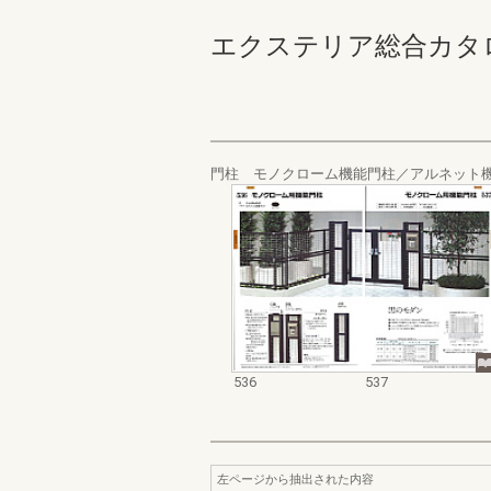
エクステリア総合カタログ_19
門柱 モノクローム機能門柱／アルネット
536
537
左ページから抽出された内容