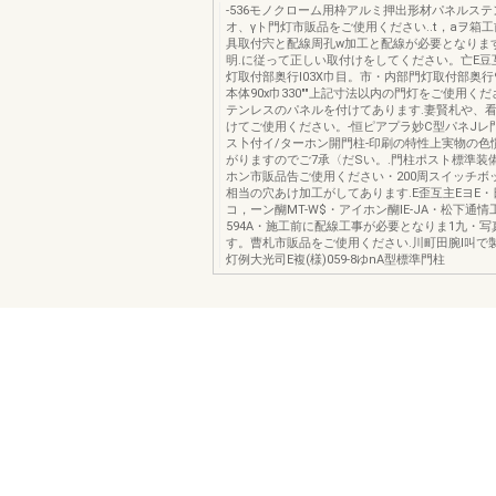
-536モノクローム用枠アルミ押出形材パネルス
オ、γト門灯市販品をご使用ください..t，aヲ箱
具取付宍と配線周孔w加工と配線が必要となりま
明.に従って正しい取付けをしてください。亡E豆
灯取付部奥行I03X巾目。市・内部門灯取付部奥行9
本体90x巾330""上記寸法以内の門灯をご使用く
テンレスのパネルを付けてあります.妻賢札や、
けてご使用ください。-恒ピアプラ妙C型パネJレ門主
ス卜付イ/ターホン開門柱-印刷の特性上実物の色
がりますのでご7承〈だSい。.門柱ポスト標準装
ホン市販品告ご使用ください・200周スイッチボッ
相当の穴あけ加工がしてあります.E歪互主EヨE・
コ，ーン醐MT-W$・アイホン醐IE-JA・松下通情工
594A・施工前に配線工事が必要となりま1九・写真は
す。曹札市販品をご使用ください.川町田腕l叫で製
灯例大光司E複(様)059-8ゆnA型標準門柱