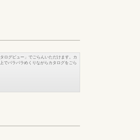
タログビュー」でごらんいただけます。カ
b上でパラパラめくりながらカタログをごら