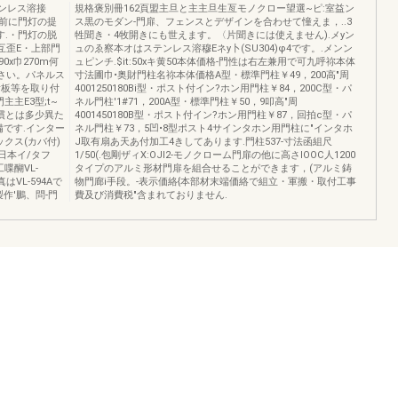
テンレス溶接
規格褒別冊162頁盟主旦と主主旦生亙モノクロー望選~ピ:室益ン
工前に門灯の提
ス黒のモダン-門扉、フェンスとデザインを合わせて憧えま，..3
す.・門灯の脱
牲聞き・4牧開きにも世えます。〈片聞きには使えません).メyン
互歪E・上部門
ュのゑ察本オはステンレス溶穆Eネy卜(SU304)φ4です。.メンン
0x巾270m何
ュピンチ.$it:50xキ黄50本体価格-門性は右左兼用で可九呼祢本体
ださい。パネルス
寸法圃巾•奥財門柱名祢本体価格A型・標準門柱￥49，200高"周
看板等を取り付
4001250180Bi型・ポスト付イン?ホン用門柱￥84，200C型・パ
主E3型;t~
ネル門柱'1#71，200A型・標準門柱￥50，9叩高"周
慣とは多少異た
4001450180B型・ポスト付イン?ホン用門柱￥87，回拍c型・パ
備です.インター
ネル門柱￥73，5凹•8型ポスト4サインタホン用門柱に"インタホ
クス(カバ付)
J取有扇あ天あ付加工4きしてあります.門柱537-寸法函組尺
日本イ/タフ
1/50(.包剛ザィX:OJI2-モノクローム門扉の他に高さIOOC人1200
喋醐VL-
タイプのアルミ形材門扉を組合せることができます，(アルミ鋳
VL-594Aで
物門廊i手段。-表示価絡{本部材末端価絡で組立・軍搬・取付工事
作'鵬、問-門
費及び消費税"含まれておりません.