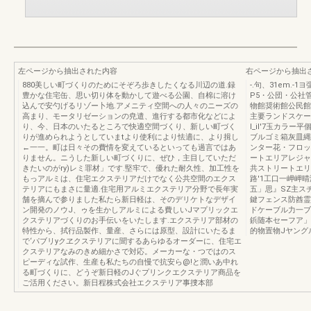
左ページから抽出された内容
右ページから抽出
880美しい町づくりのためにそぞろ歩きしたくなる川辺の道.録
-.句、31em.-1
豊かな住宅缶、思い切り体を動かして遊べる公園、自棉に溶け
P5・公団・公社
込んで安勺げるリゾー卜地.アメニティ空間への人々のニーズの
物館奨術館公民館
高まり、モータリゼーションの尭遣、進行する都市化などによ
主要ランドスケー
り、今、日本のいたるところで快適空間づくり、新しい町づく
l_il'7玉カラ
りが進められようとしていまtより使利により怯適に、より揖し
ブルゴミ箱灰皿縄示
←一一。町は日々その費情を変えているといっても過言ではあ
ンター花・フロッ
りません。ニうした新しい町づくりに、ぜひ，主目していただ
ートエリアレジャ
きたいのがry)レミ罪材」です.堅牢で、優れた耐久性、加工性を
共ストリートエリ
もっアルミは、住宅エクステリアだけでなく公共空間のエクス
路'1工口一岬岬
テリアにもまさに量適.住宅用アルミエクステリア分野で長年実
五」思』SZ主ス
舗を摘んで参りました私たら新日軽は、そのデリケトなデザイ
鍵フェンス防酋霊
ン開発のノウJ、ゥを生かしアルミによる費しいJマプリックエ
ドケーブル力一ブ
クステリアづくりのお手伝いをいたします.エクステリア部材の
鋲随本セーフア」館
特性から、拭行品製作、量産、さらには原型、設計にいたるま
的物置物Jヤング
で‘パブリyクヱクステリアに聞するあらゆるオーダーに、住宅エ
クステリアなみのきめ細かさで対応。メーカーな・つではのス
ピーディな試作、生産も私たちの自慢で抗安ら@!と潤いあ中れ
る町づくりに、どうぞ新日軽のJぐプリンクエクステリア商品を
ご活用ください。新日程株式会社エクステリア事捜本部