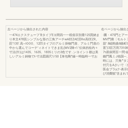
左ページから抽出された内容
右ページから抽出
一474エクステューフ‘BタイプEヨ間四一一税俗宗別冊125買納ま
-圃・475門とア
り本文478頁シンプルな形の三角アーチwAEEZAE淫Re高EEZR。
MV門廊〔モルト
罰'135'.高~IOOO、12凹タイプのアルミ掛物門扉、アルミ門扉の
甜'.8岨鞄曲8曲町
中から選んでコーテ'ィネイトできま乱(MV2陣<1.'伝体的桂内々
置‘}3百万而7310
寸法(巾)は1435、1635、1835ミリの3色です..ンヨイント都は美
7τ易保間百一問•
しいアルミ鋳物でt-寸法図踊尺1/50【単包剛"緬一時臨時一寸お
鋤門鳳ミJ他国--
時には、穴角'"
付穴をAさいで〈だ
医会プラyク-表示
び消費観"含まれて必