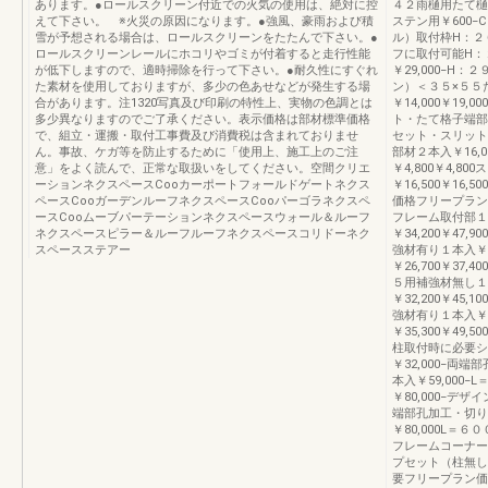
あります。●ロールスクリーン付近での火気の使用は、絶対に控
４２雨樋用たて樋
えて下さい。 ※火災の原因になります。●強風、豪雨および積
ステン用￥600−
雪が予想される場合は、ロールスクリーンをたたんで下さい。●
ル）取付枠H：２６
ロールスクリーンレールにホコリやゴミが付着すると走行性能
フに取付可能H：２
が低下しますので、適時掃除を行って下さい。●耐久性にすぐれ
￥29,000−H：
た素材を使用しておりますが、多少の色あせなどが発生する場
ン）＜３５×５５
合があります。注1320写真及び印刷の特性上、実物の色調とは
￥14,000￥1
多少異なりますのでご了承ください。表示価格は部材標準価格
ト・たて格子端部
で、組立・運搬・取付工事費及び消費税は含まれておりませ
セット・スリット
ん。事故、ケガ等を防止するために「使用上、施工上のご注
部材２本入￥16,0
意」をよく読んで、正常な取扱いをしてください。空間クリエ
￥4,800￥4,
ーションネクスペースCooカーポートフォールドゲートネクス
￥16,500￥1
ペースCooガーデンルーフネクスペースCooパーゴラネクスペ
価格フリープラン柱
ースCooムーブパーテーションネクスペースウォール＆ルーフ
フレーム取付部１
ネクスペースピラー＆ルーフルーフネクスペースコリドーネク
￥34,200￥47,
スペースステアー
強材有り１本入￥3
￥26,700￥37,
５用補強材無し１本
￥32,200￥45,
強材有り１本入￥3
￥35,300￥49,
柱取付時に必要シ
￥32,000−両
本入￥59,000
￥80,000−デザ
端部孔加工・切り
￥80,000L＝６
フレームコーナー
プセット（柱無し用
要フリープラン価