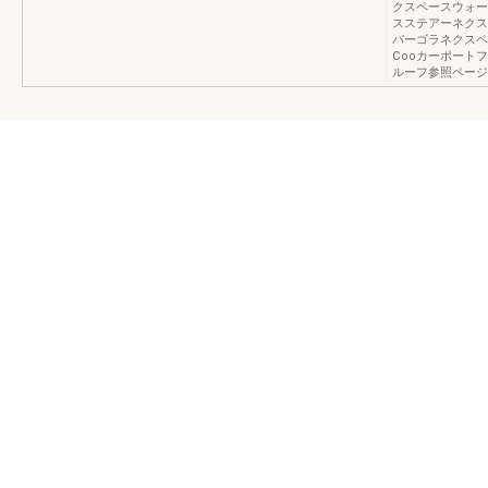
クスペースウォー
スステアーネクス
パーゴラネクスペ
Cooカーポート
ルーフ参照ページ