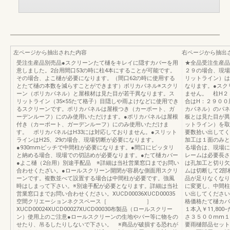
左ページから抽出された内容
右ページから抽出
受注生産品別売品●スクリーンたて樋をキレイに隠すカバーを用
★全品受注生産品
意しました。2台用間口53の時に柱4本にすることが可能です。
２９の場合、現場
その場合、よこ樋が必要になります。（間口62の時に使用する
リットライン）は
とたて樋の本数を減らすことができます）ポリカパネル※スクリ
なります。●スク
ーン（ポリカパネル）と屋根材は見た目が若干異なります。ス
ません。 柱H２
リットライン（35×55たて格子）目隠しや雨よけなどに使用でき
合はH：２９００
るスクリーンです。ポリカパネルは屋根つき（カーポート、ガ
カパネル）のパネ
ーデンルーフ）にのみ使用いただけます。●ポリカパネルは屋根
板とは見た目が異
付き（カーポート、ガーデンルーフ）にのみ使用いただけま
ットライン）を取
す。 ポリカパネルはH33には対応しておりません。●スリット
要数拾い出してく
ラインはH25、29の場合、現場切断が必要になります。
加工は１面のみと
●930mmピッチで中間柱が必要になります。●間口にピッタリ
る場合は、現場に
と納める場合、現場での切詰めが必要なります。●たて樋カバー
レームは必要長さ
●よこ樋（2台用）別途手配品 ※詳細は当社営業窓口までお問い
は孔加工と切り欠
合わせくたざい。●ロールスクリーン開閉が容易な側面用スクリ
ムは切断して2部
ーンです。複数並べて設置する場合は中間柱が必要です。強風
品が足りなくなり
時はしまって下さい。※別途手配が必要となります。詳細は当社
に変更し、中間柱
営業窓口までお問い合わせください。XUCD00036XUCD00035
い出してください
空間クリエーションネクスペース［ ］
格価格たて樋カバ
XUCD00024XUCD00027XUCD00030布製品（ロールスクリー
１本入￥11,8
ン）使用上のご注意●ロールスクリーンの生地やバー等に物をの
さ３５００mm１
せたり、吊るしたりしないで下さい。 ※商品が破損する恐れが
要雨樋部品セット