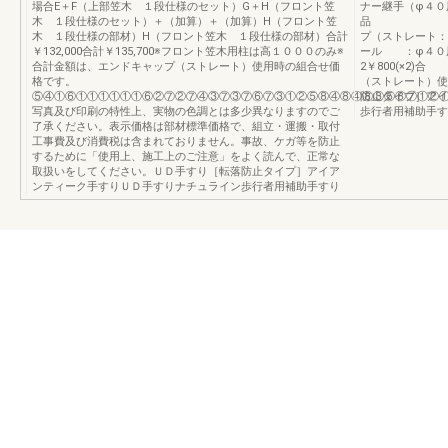
場合E＋F（上部笠木 １段仕様のセット）G＋H（フロント笠
ナー継手（φ４０用
木 １段仕様のセット）＋（加算）＋（加算）H（フロント笠
品 （φ４０用
木 １段仕様の部材）H（フロント笠木 １段仕様の部材）合計
プ（ストレート：
￥132,000合計￥135,700※フロント笠木用柱は高１０００のみ※
ール ：φ４０用）
合計金額は、エンドキャップ（ストレート）使用時の組合せ価
2￥800(×2)
格です。
（ストレート）使
⑤④①⑥①①①①①①⑥②⑦②⑦④③⑦③⑦⑥⑦③①②⑤⑧④⑧④⑧③⑤⑧⑦①②①
防止タイプ］アイ
写真及び印刷の特性上、実物の色調とは多少異なりますのでご
歩行者用補助手す
了承ください。表示価格は部材標準価格で、組立・運搬・取付
工事費及び消費税は含まれておりません。事故、ケガ等を防止
するために「使用上、施工上のご注意」をよく読んで、正常な
取扱いをしてください。ＵＤ手すり［転落防止タイプ］アイア
ンティーク手すりＵＤ手すりナチュライン歩行者用補助手すり