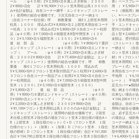
ール ：φ４０用）2￥2,200(×2)８溝ふさぎ材長：２３００
算）ベースプレー
2￥800(×2)合 計￥95,900※フロント笠木用柱は高１０００の
用 ）￥5,900×7
み※合計金額は、自在コーナー継手・エンドキャップ（ストレー
ート（側面用）納
ト）使用時の組合せ価格です。３次元自在コーナー納まり
い。※ベースプレ
（自在コーナー柱仕様）呼 称数量価 格E１上部笠木用間
ント笠木用柱は高
柱高：１０００ 埋込み式3￥8,800(×3)２上部笠木用自在コーナ
手・エンドキャッ
ー柱高：１０００ 埋込み式2￥5,800(×2)F３自在コーナー柱部
壁付け仕様B（上
品（φ４０用）2￥7,000(×2)４樹脂笠木B型中間笠木（１２０
品１型￥2,600(×
０）2￥5,100(×2)５端部笠木（１３５０）2￥5,800(×2)６
金額は、壁付部品
連 結 部 品 （φ４０用）1￥800(×1)７選択
（ストレート）使
エンドキャップ（ストレート：φ４０用）2￥600(×2)エンドキャ
ー納まり （自在
ップ（ アール ：φ４０用）2￥2,200(×2)８溝ふさぎ材
ロント笠木１段仕
長：２３００2￥800(×2)合 計￥77,400※合計金額は、エンド
材）H（フロント
キャップ（ストレート）使用時の組合せ価格です。呼 称数
部笠木用間柱（ベ
量価 格G１フロント笠木用柱高：１０００ 埋込み式
プレート式）￥8,
5￥5,300(×5)H２フロント笠木取付部品アルミ柱用3￥2,600(×3)
木用自在コーナ
３フロント自在コーナー部品アルミ柱用2￥3,700(×2)４自在コー
平地用 ）￥6,1
ナー柱用部品 （φ４０用）2￥7,000(×2)５樹脂笠木B型中間
レート（ 平地用 
笠木（１２００）2￥5,100(×2)６端部笠木（１３５０）
足元カバー●階段
2￥5,800(×2)７ 連 結 部 品 （φ４０
地）納まりの場合
用）1￥800(×1)８選択エンドキャップ（ストレート：φ４０用）
出来ない場合があ
2￥600(×2)エンドキャップ（ アール ：φ４０用）
￥104,200￥1
2￥2,200(×2)９溝ふさぎ材長：２３００2￥800(×2)合 計
金額は、自在コー
￥81,100※フロント笠木用柱は高１０００のみ※合計金額は、エ
用時の組合せ価格
ンドキャップ（ストレート）使用時の組合せ価格です。２段笠
は、必ず足元カバ
木仕様上部笠木２段仕様の場合フロント笠木２段仕様の場合A＋
の場合は、傾斜角
B（上部笠木 １段仕様のセット）C＋D（フロント笠木 １段
コーナー納まり
仕様のセット）＋（加算）＋（加算）D（フロント笠木 １段仕
笠木用間柱高：１０
様の部材）D（フロント笠木 １段仕様の部材）合計￥161,000
型中間笠木（１２０
合計￥154,700上部笠木２段仕様の場合フロント笠木２段仕様の
1￥6,400(×1)