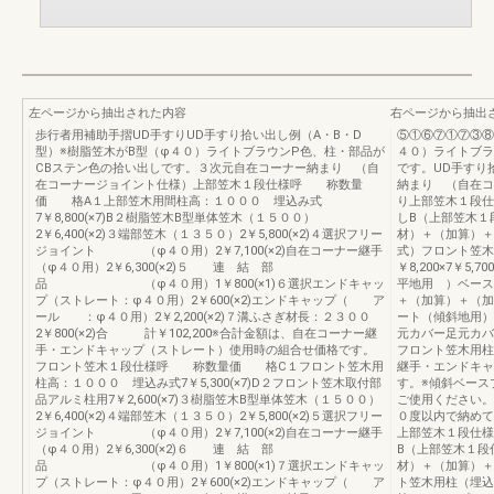
左ページから抽出された内容
右ページから抽出
歩行者用補助手摺UD手すりUD手すり拾い出し例（A・B・D
⑤①⑥⑦①⑦③⑧
型）※樹脂笠木がB型（φ４０）ライトブラウンP色、柱・部品が
４０）ライトブラ
CBステン色の拾い出しです。３次元自在コーナー納まり （自
です。UD手すり
在コーナージョイント仕様）上部笠木１段仕様呼 称数量
納まり （自在コ
価 格A１上部笠木用間柱高：１０００ 埋込み式
り上部笠木１段仕
7￥8,800(×7)B２樹脂笠木B型単体笠木（１５００）
しB（上部笠木１
2￥6,400(×2)３端部笠木（１３５０）2￥5,800(×2)４選択フリー
材）＋（加算）＋
ジョイント （φ４０用）2￥7,100(×2)自在コーナー継手
式）フロント笠木
（φ４０用）2￥6,300(×2)５ 連 結 部
￥8,200×7￥
品 （φ４０用）1￥800(×1)６選択エンドキャッ
平地用 ）ベースプ
プ（ストレート：φ４０用）2￥600(×2)エンドキャップ（ ア
＋（加算）＋（加
ール ：φ４０用）2￥2,200(×2)７溝ふさぎ材長：２３００
ート（傾斜地用）￥
2￥800(×2)合 計￥102,200※合計金額は、自在コーナー継
元カバー足元カバー￥7
手・エンドキャップ（ストレート）使用時の組合せ価格です。
フロント笠木用柱
フロント笠木１段仕様呼 称数量価 格C１フロント笠木用
継手・エンドキャ
柱高：１０００ 埋込み式7￥5,300(×7)D２フロント笠木取付部
す。※傾斜ベース
品アルミ柱用7￥2,600(×7)３樹脂笠木B型単体笠木（１５００）
ご使用ください。
2￥6,400(×2)４端部笠木（１３５０）2￥5,800(×2)５選択フリー
０度以内で納めて
ジョイント （φ４０用）2￥7,100(×2)自在コーナー継手
上部笠木１段仕様
（φ４０用）2￥6,300(×2)６ 連 結 部
B（上部笠木１段
品 （φ４０用）1￥800(×1)７選択エンドキャッ
材）＋（加算）＋
プ（ストレート：φ４０用）2￥600(×2)エンドキャップ（ ア
ト笠木用柱（埋込み