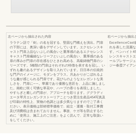
左ページから抽出された内容
右ページから抽出
ララテン語で「剣」の名を冠する、堅固な門構えを演出。門扉
Excellenc
の下部には、奥深い森をデザインしています。エクセレンスキ
れを表した流麗な
ャスト門扉上品ないぶしの風合いと重厚感のあるエクセレンス
す。ベンハイト4
キャスト門扉繊細なレリーフといぶしの風合い、重厚感のある
レンスキャストエ
扉の厚みが門扉の存在感をひときわ高める、高級鋳物門扉のシ
ールプレサージュ
リーズです。5種類の門扉はそれぞれの特徴を表す名を冠し、い
ジー春霞アイアンテ
ずれも趣のあるデザインを取り入れています。日日本の伝統的
な門戸のイメージに、モダンをプラス。月あかりがこぼれるよ
うな趣が感じられる門扉です。花びらのようなエレガントな美
しさを、門扉に――。華麗であり優雅な意匠を、上品に施しまし
た。南欧に咲く可憐な草花や、ハーブの香りを表現しました。
やすらぎと癒しの門扉が、アプローチを彩ります。ググラディ
エータ琴月エレガンテストーリアことつき受注生産品454写真及
び印刷の特性上、実物の色調とは多少異なりますのでご了承く
ださい。表示価格は部材標準価格で、組立・運搬・取付工事費
及び消費税は含まれておりません。事故、ケガ等を防止するた
めに「使用上、施工上のご注意」をよく読んで、正常な取扱い
をしてください。