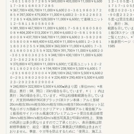
−３６１１８０３７２８５￥349,000￥403,000￥11,000￥6,600
１２−１０５度−
１７−３６１６８０３７２８５
１７１７−１０５
￥367,700￥435,700￥11,000￥6,600２０−３６１９８０３７２
０度２０２０−１
８５￥397,000￥479,000￥11,000￥6,600２３−３６２２８０３
−９０度２３２３
７２８５￥426,500￥528,500￥11,000￥6,600たて連棟ユニット
５度−は受注生産
１２−５８１１８０５８００８
り、奥行：36、
￥381,900￥467,900￥11,000￥6,600１７−５８１６８０５８０
範囲を示しています
０８￥404,200￥513,200￥11,000￥6,600２０−５８１９８０５
ミ板CBステン（塗
８００８￥437,700￥568,700￥11,000￥6,600２３−５８２２８
ご覧ください。※
０５８００８￥469,400￥632,400￥11,000￥6,600１２−３６１
ト板参照ページ〈
１８０３６２５５￥306,500￥360,500￥11,000￥6,600１７−３
1585
６１６８０３６２５５￥323,700￥391,700￥11,000￥6,600２０
−３６１９８０３６２５５￥348,100￥430,100￥11,000￥6,600
２３−３６２２８０３６２５５
￥370,800￥472,800￥11,000￥6,600たて延長ユニット１２−２
９１１８０２９００４￥194,900￥238,900￥5,500￥6,600１７
−２９１６８０２９００４￥208,100￥262,100￥5,500￥6,600２
０−２９１９８０２９００４￥224,400￥290,400￥5,500￥6,600
２３−２９２２８０２９００４
￥240,800￥322,800￥5,500￥6,600●納まり図（単位mm）※本
図は、奥行：58、間口：23の場合を示しています。※（ ）内は
奥行：36の場合を示しています。※印は柱移動範囲を示していま
す。片支持XMB019GCBブラックCBステン本体：アルミ形材
20cm相当30cm相当50cm相当100cm相当150cm相当セット記
号ありポリカ熱線ポリカクリアマット屋根材アルミ複合板アル
ミ板長柱サイドパネル風速CBプレミアムコート受注生産品積雪
34m/s相当38m/s相当42m/s相当写真及び印刷の特性上、実物
の色調とは多少異なりますのでご了承ください。表示価格は部
材標準価格で、組立・運搬・取付工事費及び消費税は含まれて
おりません。事故、ケガ等を防止するために「使用上、施工上