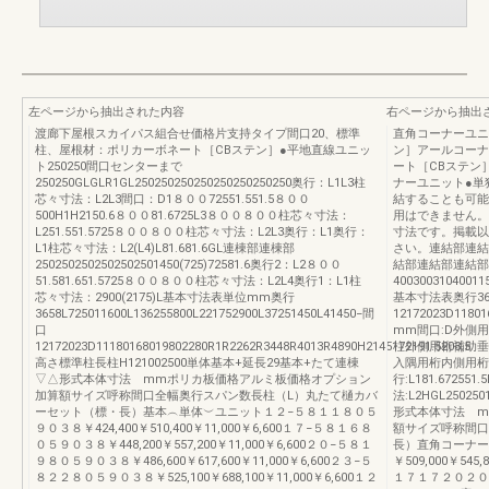
左ページから抽出された内容
右ページから抽出
渡廊下屋根スカイパス組合せ価格片支持タイプ間口20、標準
直角コーナーユニ
柱、屋根材：ポリカーボネート［CBステン］●平地直線ユニッ
ン］アールコーナ
ト250250間口センターまで
ート［CBステン
250250GLGLR1GL250250250250250250250250奥行：L1L3柱
ナーユニット●
芯々寸法：L2L3間口：D1８００72551.551.5８００
結することも可能
500H1H2150.6８００81.6725L3８００８００柱芯々寸法：
用はできません。
L251.551.5725８００８００柱芯々寸法：L2L3奥行：L1奥行：
寸法です。掲載以
L1柱芯々寸法：L2(L4)L81.681.6GL連棟部連棟部
さい。連結部連結
2502502502502502501450(725)72581.6奥行2：L2８００
結部連結部連結部
51.581.651.5725８００８００柱芯々寸法：L2L4奥行1：L1柱
40030031040011
芯々寸法：2900(2175)L基本寸法表単位mm奥行
基本寸法表奥行3658L
3658L725011600L136255800L221752900L37251450L41450−間
12172023D118
口
mm間口:D外側
12172023D11180168019802280R1R2262R3448R4013R4890H2145172191.5203.5
柱外側用桁補助垂
高さ標準柱長柱H121002500単体基本+延長29基本+たて連棟
入隅用桁内側用桁
▽△形式本体寸法 mmポリカ板価格アルミ板価格オプション
行:L181.67255
加算額サイズ呼称間口全幅奥行スパン数長柱（L）丸たて樋カバ
法:L2HGL2502501
ーセット（標・長）基本︵単体︶ユニット１２−５８１１８０５
形式本体寸法 m
９０３８￥424,400￥510,400￥11,000￥6,600１７−５８１６８
額サイズ呼称間口
０５９０３８￥448,200￥557,200￥11,000￥6,600２０−５８１
長）直角コーナー
９８０５９０３８￥486,600￥617,600￥11,000￥6,600２３−５
￥509,000￥545,8
８２２８０５９０３８￥525,100￥688,100￥11,000￥6,600１２
１７１７２０２０