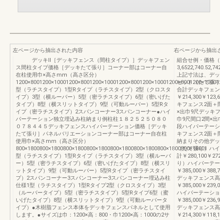
左ページから抽出された内容
右ページから抽出
デッキⅡ［デッキフェンス（間柱タイプ）］デッキフェン
組合せ例・価格（
ス間柱タイプ価格［デッキたて張り］コーナー部はコーナー自
3,6522,740.52,74
在柱使用巾×高さmm（高さ区分）
上記寸法は、デッ
1200×8001200×10001200×8001200×10001200×8001200×10001200×8001200×10001
セット（たて張り
型（ラチスタイプ）1型Rタイプ（ラチスタイプ）2型（クロスタ
合計デッキフェン
イプ）3型（横ルーバー）5型（密ラチスタイプ）6型（密いげた
￥214,300￥123
タイプ）8型（横スリットタイプ）9型（可動ルーバー）5型Rタ
キフェンス2面＋階
イプ（密ラチスタイプ）2スパンコーナー3スパンコーナー●ハイ
×出巾9尺デッキフ
パーテーション独立埋込み柱納まり例柱柱１８２５２５０８０
巾9尺間口2間×
０７８４４５デッキフェンスハイパーテーション価格［デッキ
段ハイパーテーシ
たて張り］パネルバリエーションコーナー部はコーナー自在柱
キフェンス2面＋
使用巾×高さmm（高さ区分）
納まりその他デッ
800×1800800×1800800×1800800×1800800×1800800×1800800×1800800×18001
（たて張り）ハイ
型（ラチスタイプ）1型Rタイプ（ラチスタイプ）3型（横ルーバ
計￥280,100￥2
ー）5型（密ラチスタイプ）6型（密いげたタイプ）8型（横スリ
り）ハイパーテー
ットタイプ）9型（可動ルーバー）5型Rタイプ（密ラチスタイ
￥385,000￥38
プ）2スパンコーナー3スパンコーナー3スパンコーナー埋込み柱
デッキフェンス高
仕様1型（ラチスタイプ）1型Rタイプ2型（クロスタイプ）3型
￥385,000￥23
（ルーバータイプ）5型（密ラチスタイプ）5型Rタイプ6型（蜜
ハイパーテーション
いげたタイプ）8型（横スリットタイプ）9型（可動ルーバータ
￥385,000￥23
イプ）●木樹脂フェンス本体をデッキフェンスパネルとして使用
デッキフェンス高
します。●サイズは巾：1200×高：800・巾1200×高：1000の2サ
￥214,300￥11