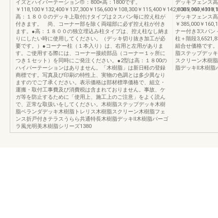
イズとハイパーテーション巾：800×高：1800です。
デッキフェンス高
￥118,100￥132,400￥137,300￥156,600￥108,300￥115,400￥142,300￥161,400￥1
￥385,000￥11
高：１８００のデッキ上取付けタイプは２スパン毎に控え柱が
デッキフェンス高
付きます。 尚、コーナー部を除く両端部に必ず控え柱が付き
￥385,000￥16
ます。●高：１８００の独立埋込み柱タイプは、控え柱なし納ま
ナー付き3スパン
りにしたい時に使用してください。（デッキ切り抜き加工が必
柱＋階段3,652
要です。）●コーナー柱（１本入り）は、右用と左用がありま
組合せ価格です。
す。ご使用する際には、コーナー接続部品（コーナー１ヶ所に
脂ステップデッキ
つき１セット）を同時にご発注ください。●2型は高：１８00の
スクリーン木樹脂
ハイパーテーションはありません。「木樹脂」は新日軽の登録
脂デッキⅡ木樹脂
商標です。写真及び印刷の特性上、実物の色調とは多少異なり
ますのでご了承ください。表示価格は部材標準価格で、組立・
運搬・取付工事費及び消費税は含まれておりません。事故、ケ
ガ等を防止するために「使用上、施工上のご注意」をよく読ん
で、正常な取扱いをしてください。木樹脂ステップデッキ木樹
脂ベランダデッキ木樹脂トレリス木樹脂スクリーン木樹脂フェ
ンス折戸付きテラスうらら共通特長木樹脂デッキⅡ木樹脂パーゴ
ラ風光明美木樹脂シリーズ1380