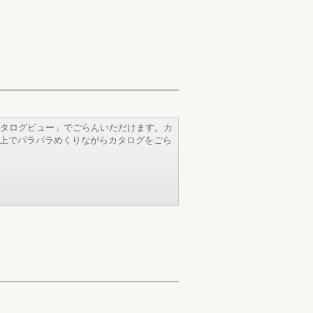
タログビュー」でごらんいただけます。カ
b上でパラパラめくりながらカタログをごら