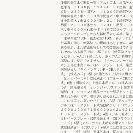
使用区分笠木切断長一覧（アルミ笠木、樹脂笠木
笠木長：１１９８長：１３４９A・B・C型共 通
０長：２３９８中間笠木：巾１２００用端部笠木
用単体笠木：巾１５００用中間笠木：巾２４００
８中間笠木：巾２０００用長：２１４９端部笠木
用長：２３００単体笠木：巾２３００用長：３９
木：巾４０００用●UD手すり［柱立式タイプ］は
人ベターリビング）の歩行補助手すり基準に準じ
（水平荷重1150N、鉛直荷重1150N）をクリア
社基準）但し、転落防止の機能はありません。●
ある場所、また防護柵等としてのご使用はできま
おそれのある場所では、UD手すり［転落防止タ
ください。●人が滞留したり、多くの人が利用す
場所にはご使用できません。［ベースプレート式
木）上部笠木用アルミ柱ベースプレート式（足元
階段納まり［ライトブラウンP＋CBステン］［
式］［埋込み式］B型（樹脂笠木）上部笠木用ア
（足元カバーつき）階段納まり［ブルー＋CBス
式］B型（樹脂笠木）上部笠木用アルミ柱埋込み
つき）階段納まり［オレンジ＋CBステン］笠木152
端部には、ジョイント部品セットや部品セットを
加工孔があります。現場切り詰めされた場合は部
にこの加工をお願いいたします。A型（アルミ笠
アルミ柱ベースプレート式階段納まり［CBブラック
２０９０１２００７１５００３０φ４２φ４２１
０３４［ベースプレート式］A型（アルミ笠木）
ミ柱ベースプレート式階段納まり［CBブラウン
ート式］A型（アルミ笠木）上部笠木用アルミ柱
式階段納まり［CBステン］●笠木には端部にφ5
ます。 中間、端部、単体笠木は、長さ違いです