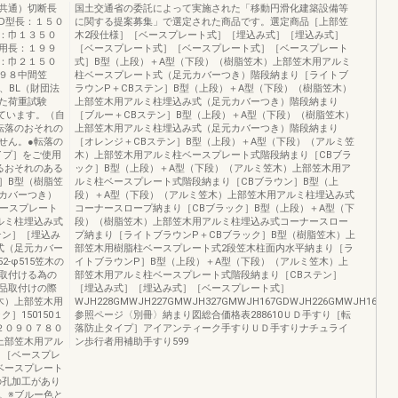
共通）切断長
国土交通省の委託によって実施された「移動円滑化建築設備等
D型長：１５０
に関する提案募集」で選定された商品です。選定商品［上部笠
：巾１３５０
木2段仕様］［ベースプレート式］［埋込み式］［埋込み式］
用長：１９９
［ベースプレート式］［ベースプレート式］［ベースプレート
：巾２１５０
式］B型（上段）＋A型（下段）（樹脂笠木）上部笠木用アルミ
９８中間笠
柱ベースプレート式（足元カバーつき）階段納まり［ライトブ
、BL（財団法
ラウンP＋CBステン］B型（上段）＋A型（下段）（樹脂笠木）
た荷重試験
上部笠木用アルミ柱埋込み式（足元カバーつき）階段納まり
しています。（自
［ブルー＋CBステン］B型（上段）＋A型（下段）（樹脂笠木）
転落のおそれの
上部笠木用アルミ柱埋込み式（足元カバーつき）階段納まり
せん。●転落の
［オレンジ＋CBステン］B型（上段）＋A型（下段）（アルミ笠
イプ］をご使用
木）上部笠木用アルミ柱ベースプレート式階段納まり［CBブラ
るおそれのある
ック］B型（上段）＋A型（下段）（アルミ笠木）上部笠木用ア
］B型（樹脂笠
ルミ柱ベースプレート式階段納まり［CBブラウン］B型（上
カバーつき）
段）＋A型（下段）（アルミ笠木）上部笠木用アルミ柱埋込み式
ベースプレート
コーナースロープ納まり［CBブラック］B型（上段）＋A型（下
ルミ柱埋込み式
段）（樹脂笠木）上部笠木用アルミ柱埋込み式コーナースロー
テン］［埋込み
プ納まり［ライトブラウンP＋CBブラック］B型（樹脂笠木）上
式（足元カバー
部笠木用樹脂柱ベースプレート式2段笠木柱面内水平納まり［ラ
-φ515笠木の
イトブラウンP］B型（上段）＋A型（下段）（アルミ笠木）上
取付ける為の
部笠木用アルミ柱ベースプレート式階段納まり［CBステン］
品取付けの際
［埋込み式］［埋込み式］［ベースプレート式］
木）上部笠木用
WJH228GMWJH227GMWJH327GMWJH167GDWJH226GMWJH166GD
］150150１
参照ページ〈別冊〉納まり図総合価格表288610ＵＤ手すり［転
２０９０７８０
落防止タイプ］アイアンティーク手すりＵＤ手すりナチュライ
上部笠木用アル
ン歩行者用補助手すり599
］［ベースプレ
ベースプレート
の孔加工があり
。※ブルー色と