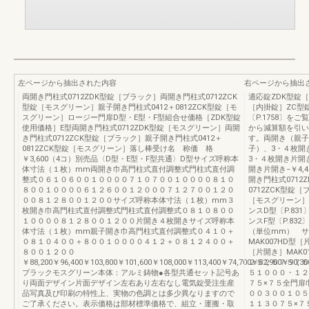
左ページから抽出された内容
右ページから抽出
両開き門柱式0712ZDK型錠［ブラック］両開き門柱式0712ZCK
適応錠ZDK型錠
型錠［モスグリーン］親子開き門柱式0412＋0812ZCK型錠［モ
［内掛錠］ZC型
スグリーン］ロージー門扉D型・E型・F型組合せ価格［ZDK型錠
〔P.1758〕を
使用価格］E型両開き門柱式0712ZDK型錠［モスグリーン］両開
から減算額を引い
き門柱式0712ZCK型錠［ブラック］親子開き門柱式0412＋
す。両開き（親子
0812ZCK型錠［モスグリーン］落し棒受け名 称価 格
子）、3・４枚開き
￥3,600（4コ）別売品〈D型・E型・F型共通〉D型サイズ呼称本
3・４枚開き片開き
体寸法（１枚）mm両開き巾高門柱式直付調整式門柱式直付調
開き片開き−￥4,4
整式０６１０６００１００００７１０７００１００００８１０
開き門柱式071
８００１００００６１２６００１２０００７１２７００１２０
0712ZCK型錠［
００８１２８００１２００サイズ呼称本体寸法（１枚）mm３
［モスグリーン］
枚開き巾高門柱式直付調整式門柱式直付調整式０８１０８００
ンスD型〔P.83
１００００８１２８００１２００片開き４枚開きサイズ呼称本
ンスF型〔P.83
体寸法（１枚）mm親子開き巾高門柱式直付調整式０４１０＋
（単位mm） サイ
０８１０４００＋８００１００００４１２＋０８１２４００＋
MAK007HD型［
８００１２００
［片開き］MAK0
￥88,200￥96,400￥103,800￥101,600￥108,000￥113,400￥74,700￥82,900￥90,
２５２５７５７５
ブラックモスグリーン本体：アルミ鋳物●各型共通セット記号あ
５１０００・１２
り両面デザイン片面デザイン左右あり左右なし電気錠受注生産
７５×７５全門扉
品写真及び印刷の特性上、実物の色調とは多少異なりますので
００３００１０５
ご了承ください。表示価格は部材標準価格で、組立・運搬・取
１１３０７５×７