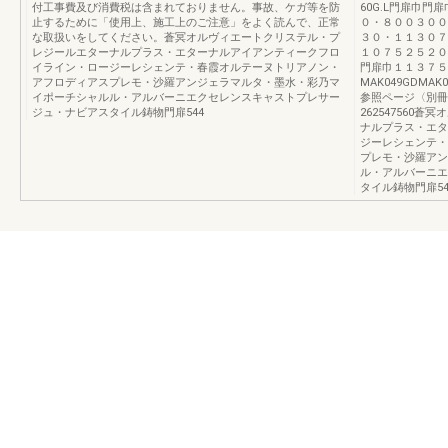
付工事費及び消費税は含まれておりません。事故、ケガ等を防
60G.L門扉巾
止するために「使用上、施工上のご注意」をよく読んで、正常
０・８００３００
な取扱いをしてください。蒼冥オルヴィエートクリステル・プ
３０・１１３０７
レジールエターナルプラス・エターナルアイアンティークフロ
１０７５２５２０
イライン・ロージーレシェンテ・春霞オルテーヌトリアノン・
門扉巾１１３７５
アフロディアスプレモ・沙羅アンジェラマルタ・墨水・彩乃マ
MAK049GDMAK0
イポーチシャルル・アルバーニエクセレンスキャストプレサー
参照ページ〈別冊
ジュ・ナビアスタイル鋳物門扉544
262547560
ナルプラス・エタ
ジーレシェンテ・
プレモ・沙羅アン
ル・アルバーニエ
タイル鋳物門扉54