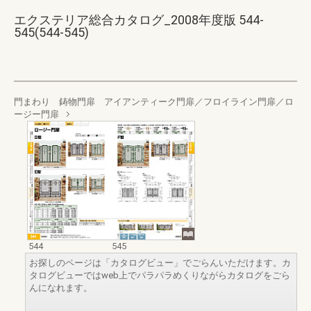
エクステリア総合カタログ_2008年度版 544-
545(544-545)
門まわり 鋳物門扉 アイアンティーク門扉／フロイライン門扉／ロ
ージー門扉
544
545
お探しのページは「カタログビュー」でごらんいただけます。カ
タログビューではweb上でパラパラめくりながらカタログをごら
んになれます。