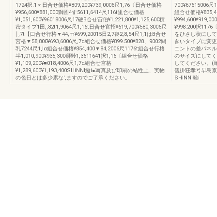
1724択.1∝日合せ価格¥809,200¥739,0006尺1,76〔日合せ価格
700¥67615006尺
¥956,600¥881,000獅圃4す5611,6414尺116t里合せ価格
組合せ価格¥835,4
¥1,051,600¥96018006尺17硬B合せ宙伯¥1,221,800¥1,125,600積
¥994,600¥919,
密タイプ1田,,82t1,9064尺1,16t日合せ官招¥619,700¥580,3006尺
¥998.200択117
￨,7t【口合せ行格▼44,m¥699,20015日2,7喪2,8,54尺1,1はB合せ
をひさし状にして
宮格▼58,800¥693,6006尺,7α組合せ価格¥899.500¥828、9002問
きいタイプに変更
乳7244尺1,lα組合せ価格¥854,400▼84,2006尺1176t組合せ行格
ニントの差パネル
半1,010,900¥935,300獅齢1,3611641択1,16〔組合せ価格
のサイズにしてく
¥1,109,200¥■018,4006尺1,7α組合せ宮格
してください。(単
¥1,289,600¥1,193,400SHiNNl縦i●写真及び印刷の結性上、実物
観掛狂孝号早島京
の色日とは多少累な',ますのでご了承ください。
SHiNNi離i