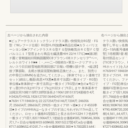
左ページから抽出された内容
右ページから抽出
■ピュアーテラスストックランドテラス囲い快情気分RG型・FG
テラス囲い快情気
型《′Wレフード仕様》RG型HJ92如酎■商品仕様■カラィパリエ
物干し竿セッ名務
ーシヨン回■フアインテラスＲＧ型ＦＧ型快略気分ＲＣ型ＦＣ型
式)―15向配号価格¥7
パルコニ１７型窓まわり商品モ繊誂麓HIH:22/H:171口■■隷□靭
竪￨1培柑隅1督:
チ圏ぐ冒蛸揚桂D閲鶴固圏聞CBブラウンOBステンセリヲ'″ベー,
取付部品センド｀
レルトホワイトH■■〔・,===二―E根材白=軍主=―クリアマット
(TtCBフラウン
カいスウ日日頼雪地館用測回朋□”日報い理機!≧韻テ学、=縦;讃】
Htホヮイト)を入
捨ブ豚韻恥、去梶が挑宙混鷲軌隆軽忌換ださぃ。また、別売り
H765HH7:184
の中骨(口UBMN)を追力nしてくださぃ。(単体で1セット連検で2
宮タイブのH、Ht
セット)綿出し働面i高思+FX悪■基本寸法図(一般タイプ・RG型)
てください。ファ
単位楠●単体師ぜ一来寸法田は一般タイブRG型の■合の●号口で
イプ・FG型)単位
すっ普□中の3はH17タイブbはH22タイブt示しまヤ.単体基本寸
価格FG型単位mm
法閥京同10簡115問120問E張長さ19061281513724屋根巾4尺
般タイプ1田1,8261
H3426尺H952L18261273513644D4尺H1656尺
択1,76t組合せ価格¥6
■765H:17118465Hを22:227254尺t6146尺7204尺:246056
合せ衝禅▼001900
尺:256654尺:286656尺:29925一他タイア01ヽ積■タイチ4555率
¥830,900¥760.
活■タイプのHHttAは―なタイプのす法にモれぞれ117rm足して
¥790,400¥720,
ください。ロセット価格RG型闘口と長さ出巾H122H:1フ色83号
棟)4,561,,64,4
一般タイプ1田1,82C19064尺1,1使組合せ価格¥585,700¥546,3006
せ価格¥11199,20
尺1,7∝日合せ毎格W03.600¥6弱.30015日27賛4尺a合せ価格
せ価格¥604,300¥
¥717,600¥652,41D択,7∝=合せ価格¥850.300▼9,7002田3.644〕
¥7271400¥682,