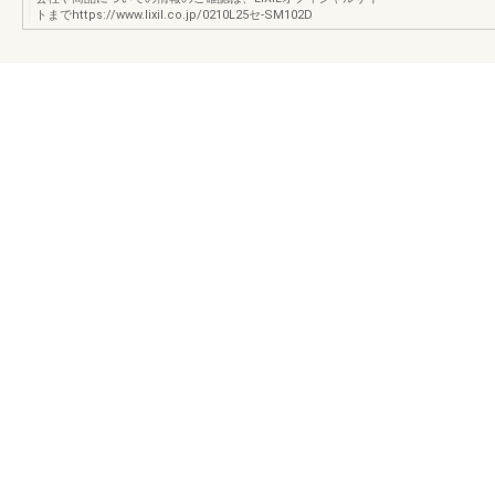
トまでhttps://www.lixil.co.jp/0210L25セ-SM102D