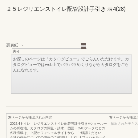
２５レジリエンストイレ配管設計手引き 表4(28)
裏表紙
表4
お探しのページは「カタログビュー」でごらんいただけます。カ
タログビューではweb上でパラパラめくりながらカタログをごら
んになれます。
左ページから抽出された内容
右ページから抽出
2025.4トイレ レジリエンストイレ配管設計手引き※ショールー
抽出されたテキス
ムの所在地、カタログの閲覧・請求、図面・CADデータなどの
各種情報は、上記オフィシャルサイトから ご確認ください。
会社や商品についての情報のご確認は、LIXILオフィシャルサイ