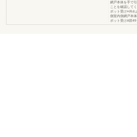
網戸本体を手で引
ことを確認してく
ボット受け※外れ
側室内側網戸本体
ボット受けA部49