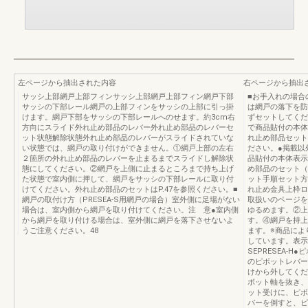
左ページから抽出された内容
右ページから抽出
サッシ上部網戸上部フィンサッシ上部網戸上部フィン網戸下部
■お手入れの場合
サッシの下部レール網戸の上部フィンをサッシの上部に引っ掛
は網戸の落下を防
けます。網戸下部をサッシの下部レールへのせます。約3cm右
ずセットしてくだ
方向にスライド外れ止め部品のレバー外れ止め部品のレバーセ
で商品貼付の本体
ット状態解除状態外れ止め部品のレバーがスライドされていな
れ止め部品セット
い状態では、網戸の取り付けができません。①網戸上部の左右
ださい。●掲載以
２箇所の外れ止め部品のレバーを止まるまでスライドし解除状
品貼付の本体表示
態にしてください。②網戸を上側に止まるところまで持ち上げ
め部品のセット（
た状態で室内側に押して、網戸をサッシの下部レールに取り付
ット手順セット方
けてください。外れ止め部品のセットはP.47を参照ください。■
れ止め金具上枠ロ
網戸の取付け方（PRESEA-S用網戸の場合）室外側に足場がない
取扱いのページを
場合は、室内側から網戸を取り付けてください。注 意●室内側
ゆるめます。②上
から網戸を取り付ける場合は、室外側に網戸を落下させないよ
す。④網戸を持上
うご注意ください。48
ます。※商品によ
しています。表示
SEPRESEA-
のピボットレバー
けから外してくだ
ボット軸を抜き、
ット受けに、ピボ
バーを倒すと、ピ