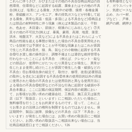
これらに伴うさび、かびまたはその他の不具合⑤商品周辺の自
も有料修理となり
然環境、住環境などに起因する結露、腐食またはその他の不具
ド、ガラスパッキ
合(例えば、塩害による腐食。大気中の砂塵、煤煙・各種金属
ン、気密ピースな
粉、亜硫酸ガス、アンモニア、車の排気ガスなどが付着して起
止め、カバー材、
きる腐食。異常な高温・低温・多湿による不具合など)⑥商品ま
プなど）、戸車、
たは部品の材料特性に伴う現象（例えば木製品の反り、干割
網戸の網、網押さ
れ、色あせ、木目違い、節抜け、樹液のにじみ出しなど）⑦天
災その他の不可抗力(例えば、暴風、豪雨、高潮、地震、落雷、
洪水、地盤沈下、火災など)による不具合またはこれらによって
商品の性能を超える事態が発生した場合の不具合⑧実用化され
ている技術では予測することが不可能な現象またはこれが原因
で生じた不具合⑨犬、猫、鳥、鼠などの小動物に起因する不具
合⑩引き渡し後の操作誤り、調整不備または適切な維持管理を
行わなかったことによる不具合 （例えば、クレセント・錠な
どの部品が、使用中にがたついたり異音などが発生し、異常が
生じたまま使用し続けたことが原因で発生した傷・破損などの
不具合）⑪お客様自身の組立て、取付け、修理、改造(必要部品
の取外しを含む)に起因する不具合⑫本来の使用目的以外の用途
に使用された場合の不具合または使用目的と異なる使用方法に
よる場合の不具合⑬犯罪などの不法な行為に起因する破損や不
具合本書は、ここに記載の保証期間、保証内容の範囲におい
て、お客様がお買い求めの建築会社、工務店、施工店又は販売
店（以下「取扱店」といいます）にご相談いただいた場合に、
無料修理を行うことをお約束するものです。従って、これによ
りお客さまの法律上の権利を制限するものではありません。保
証期間中、製品に故障、損傷などの不具合（以下「不具合」と
いいます）が発生した場合には、お買い求めの取扱店にご相談
ください。お買い求めの取扱店へご相談出来ない場合には、当
社商品相談窓口までご相談ください。126