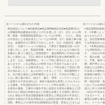
左ページから抽出された内容
右ページから抽出
商品保証について■対象商品■保証期間■保証内容■免責事項□ビ
※保証期間経過後
ル用建材商品建築会社様よりの引き渡し日（注1、注2）から2年
す。※本書によっ
間（電装・排煙開閉装置部品については1年間）。ただし、商品
ありませんので、
の不具合による雨水浸入については10年間。注1）改修工事の場
は、当社営業事業
合は、改修部分の工事完了の日とします。注2）分譲住宅（建売
ては別途定められ
住宅）・分譲マンションの場合は、工事完了後建築主様への引
す。※本商品保証
き渡し日とします。取扱説明書、本体ラベルまたはその他の注
うな消耗部品につ
意書きに基づく適正なご使用状態で、保証期間内に不具合が発
す。（当社の不具
生した場合には、下記に例示する免責事項を除き無料修理いた
ヤ、風止め板、は
します。なお、強風雨時に、サッシ下枠に雨水がたまることが
り、戸車、操作つ
ありますが、これは商品上の特性であり不具合ではありませ
網、網戸押えゴム
ん。不具合といえる雨水浸入は、サッシ下枠を超えて室内に雨
交換などは有料と
水が流れ出したり、あふれ出たりすることです。保証期間内で
の法律上の権利を
も、次の様な場合には有料修理となります。①当社の手配によ
経過後の修理につ
らない第三者の加工、組立て、施工、管理、メンテナンスなど
合わせください。
に起因する不具合(例えば、海砂や急結材を使用したモルタルに
間・保証内容・免
よる腐食。中性洗剤以外のクリーニング剤を使用したことによ
においてのみ有効
る変色や腐食。工事中の養生不良に起因する変色や腐食など)②
侵入に伴う10年
表示された商品の性能を超えた性能を必要とする場所に取付け
（当社の不具合を
られた場合の不具合③建築躯体の変形など商品以外の不具合に
できるケース、ま
起因する商品の不具合④商品または部品の経年変化(使用に伴う
修理が必要な場合
消耗、摩耗など)や経年劣化(樹脂部品の変質、変色など)または
さい。メーカー修