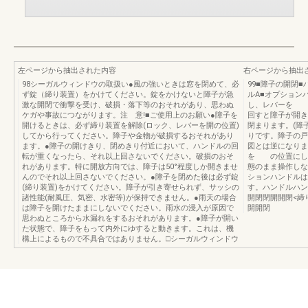
左ページから抽出された内容
右ページから抽出
98シーガルウィンドウの取扱い●風の強いときは窓を閉めて、必
99■障子の開閉
ず錠（締り装置）をかけてください。錠をかけないと障子が急
ルA■オプション
激な開閉で衝撃を受け、破損・落下等のおそれがあり、思わぬ
し、レバーを 
ケガや事故につながります。注 意!■ご使用上のお願い●障子を
回すと障子が開き
開けるときは、必ず締り装置を解除(ロック、レバーを開の位置)
閉まります。(障
してから行ってください。障子や金物が破損するおそれがあり
りです。障子の戸
ます。●障子の開けきり、閉めきり付近において、ハンドルの回
図とは逆になりま
転が重くなったら、それ以上回さないでください。破損のおそ
を の位置にし
れがあります。特に開放方向では、障子は50°程度しか開きませ
態のまま操作しな
んのでそれ以上回さないでください。●障子を閉めた後は必ず錠
ションハンドルは
(締り装置)をかけてください。障子が引き寄せられず、サッシの
す。ハンドルハン
諸性能(耐風圧、気密、水密等)が保持できません。●雨天の場合
開閉閉開開閉<締
は障子を開けたままにしないでください。雨水の浸入が原因で
開開閉
思わぬところから水漏れをするおそれがあります。●障子が開い
た状態で、障子をもって内外にゆすると動きます。これは、機
構上によるもので不具合ではありません。□シーガルウィンドウ