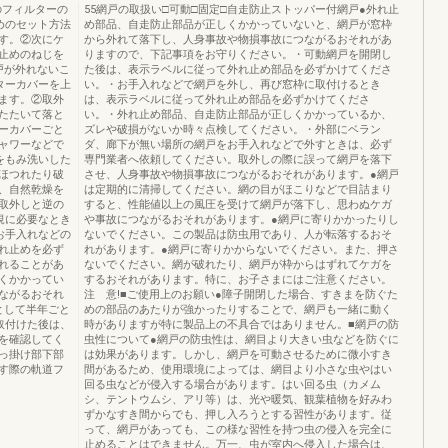
のフィルターの
55網戸の取扱い□可動□固定□自走防止ストッパー付網戸●外れ止
めのセット方法
め部品、自走防止部品が正しくかかっていないと、網戸が窓枠
す。②次にケ
から外れて落下し、人身事故や物損事故につながるおそれがあ
止めのねじを
りますので、下記事項をお守りください。・可動網戸を開閉し
戸が外れないこ
た後は、表示ラベルに従って外れ止め部品を必ずかけてくださ
ターカバーを上
い。・お手入れなどで網戸を外し、再び窓枠に取付けるとき
ます。②取外
は、表示ラベルに従って外れ止め部品を必ずかけてくださ
たたいて落と
い。・外れ止め部品、自走防止部品が正しくかかっているか、
ーカバーごと
ズレや破損がないか時々点検してください。・外部にベラン
ャワーなどで
ダ、廊下が無い場所の網戸をお手入れなどで外すときは、必ず
をもみ洗いした
専門業者へ依頼してください。取外しの際に誤って網戸を落下
ほつれたり破
させ、人身事故や物損事故につながるおそれがあります。●網戸
、自然乾燥を
は定期的に清掃してください。網の目がほこりなどで目詰まり
取外しと逆の
すると、性能値以上の風圧を受けて網戸が落下し、思わぬケガ
規に必要なとき
や事故につながるおそれがあります。●網戸に寄りかかったりし
お手入れなどの
ないでください。この製品は防虫用であり、人が転落するおそ
れ止めを必ず
れがあります。●網戸に寄りかからないでください。また、押さ
れることがあ
ないでください。網が破れたり、網戸が枠からはずれてケガを
くかかってい
するおそれがあります。特に、お子さまにはご注意ください。
ながるおそれ
注 意!■ご使用上のお願い●障子開閉した場合、すきまを防ぐた
として半年ごと
めの部品のあたりが強かったりすることで、網戸も一緒に動く
取付けた後は、
時がありますが特に製品上の不具合ではありません。■網戸の防
を確認してく
虫性について●網戸の防虫性は、網目より大きい虫などを防ぐに
っ掛け部下部
は効果があります。しかし、網戸を可動させるために微小すき
す際の軌道フ
間があるため、使用環境によっては、網目より小さな虫やはい
回る虫などが侵入する場合があります。はい回る虫（カメム
シ、テントウムシ、アリ等）は、光や暖気、観葉植物を好みわ
ずかなすき間からでも、押し入ろうとする習性があります。従
って、網戸があっても、この様な習性を持つ虫の侵入を完全に
止めることはできません。万一、虫が室内へ侵入した場合は、