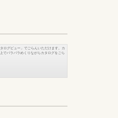
タログビュー」でごらんいただけます。カ
b上でパラパラめくりながらカタログをごら