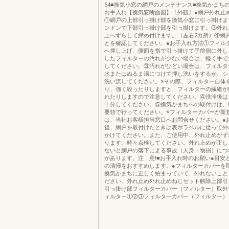
54■換気小窓の網戸のメンテナンス■換気かまち
お手入れ【換気窓断面図】〔外観〕●網戸外れ止
①網戸の上部引っ掛け部を換気小窓に引っ掛けま
ンドンで下部引っ掛け部を引っ掛けます。③外れ
上へずらして締め付けます。（左右2カ所）④網
とを確認してください。●お手入れ方法①フィル
へ押し上げ、側面を指で引っ掛けて手前側に外し
したフィルターの汚れが少ない場合は、軽く手で
してください。③汚れがひどい場合は、フィルタ
水またはぬるま湯につけて押し洗いをするか、シ
洗い流してください。※その際、フィルター自体
り、強く絞ったりしますと、フィルターの繊維が
れたりしますので注意してください。④洗浄後は
十分してください。⑤換気かまちへの取付けは、
要領で行ってください。※フィルターカバーが新
は、当社お客様担当窓口へお問合せください。●
後、網戸を取付けたときは表示ラベルに従って外
かけてください。また、ご使用中、外れ止めがず
ります。時々点検してください。外れ止めが正し
ないと網戸の落下による事故（人身・物損）につ
があります。注 意!■お手入れ時のお願い●目安
の清掃をおすすめします。●フィルターカバーを
換気かまちに正しく納まっていて、外れないこと
ださい。外れ止め外れ止めねじセット解除上部引
引っ掛け部フィルターカバー（フィルター）取外
ィルター①②③フィルターカバー（フィルター）