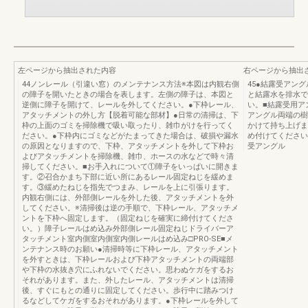
左ページから抽出された内容
右ページから抽出
44ノンレール（引違い窓）のメンテナンス方法※本図は内観右側
45●結露受アン
の障子を開いたときの場合を表します。左側の障子は、本図と
と結露水を排水で
逆側に障子を開けて、レールを外してください。●下枠レール、
い。■結露受用ア
アタッチメントの外し方【脱着可能な部材】●日常の清掃は、下
アングル両端の樹
枠の上面のゴミを掃除機で吸い取ったり、雑巾がけを行ってく
かけて持ち上げま
ださい。●下枠内にゴミなどがたまってきた場合は、破損や漏水
め付けてください。
の原因となりますので、下枠、アタッチメントを外して下枠お
受アングル
よびアタッチメントを掃除機、雑巾、ホースの水などで時々清
掃してください。■お手入れについて①障子をいっぱいに開きま
す。②召合かまち下部に近い所にあるレール固定ねじを緩めま
す。③緩めたねじを指先でつまみ、レールを上に引張ります。
内観右側には、外部側レールを外した後、アタッチメントを外
してください。※清掃後は逆の手順で、下枠レール、アタッチメ
ントを下枠へ固定します。（固定ねじを確実に締付けてくださ
い。）障子レールはめ込み外部側レール固定ねじドライバーア
タッチメント室内側室内側室内側レールはめ込み□PRO-SE■メ
ンテナンス時のお願い●清掃時等に下枠レール、アタッチメント
を外すときは、下枠レールおよび下枠アタッチメントの両端部
や下枠の水抜き穴にふれないでください。思わぬケガをするお
それがあります。また、外したレール、アタッチメントは清掃
後、すぐにもとの通りに固定してください。歩行中に踏みつけ
るなどしてケガをするおそれがあります。●下枠レールを外して