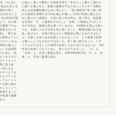
現」のために
心地よく暮らす断熱＋日射熱活用で、冬をもっと暖かく健やか
取り組みを支える
に暮らす夏も冬も、家族の健康を守るためにエネルギー消費を
急性が高く、
抑える光熱費削減のために考えたい、“窓の熱収支”長く使い続
を生み出すこと
ける資源を循環するCO2を減らす厳しい日本の気候に耐えるた
。水の持続可能
めに限られた資源を、大切に使う作る時も、使う時も、低炭素
じて、水の環
を目指す「今」に最適な3つのこと「未来」に最適な3つのこと
応事業プロセ
今の日本は、最適な窓を選べているのか。100周年を迎える私た
実質ゼロにす
ちは、未来につながる窓を考え直しました。断熱性能のみを追
献し、限りあ
及し続けると、未来の窓は小さく閉鎖的な家になるのではない
IL環境ビジョン
か。日差しを採り込み自然とつながることが、より健康で快適
野グローバルな
な暮らしにつながるのではないか。長く使い続けること、リサ
循環型の暮らし
イクルができることが地球の未来につながるのではないか。100
ョンを多様性
年先の未来につなぐために、私たちができること。「今」も
のために、衛
「未来」も、日本に最適な窓を。GREENWINDOW「今」も「未
ビジネスモデ
来」も、日本に最適な窓を。
ライフサイク
用に取り組
に抑えます。
やサービスを
ナビリティを
ンクルージョ
々な取り組み
かしたイノベ
促進すること
が快適で健康
ます。