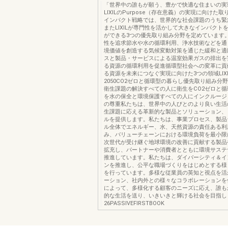
「世界中の誰もが願う、豊かで快適な住まいの実
LIXILのPurpose（存在意義）の実現に向けた
インパクト戦略では、世界的な社会課題のうち緊
またLIXILが専門性を活かして大きなインパクト
ができる3つの優先取り組み分野を定めています
性を追求節水や水の循環利用、浄水技術などを通
境価値を創造する気候変動対策を通じた緩和と適
スと製品・サービスによる温室効果ガスの排出を
る資源の循環利用を促進循環型社会への変革に貢
る資源を未来につなぐ実現に向けた3つの領域LIX
2050CO2ゼロと循環型の暮らし優先取り組み分
衛生課題の解決すべての人に衛生をCO2ゼロと
を水の保全と環境保護すべての人にインクルージ
の尊重私たちは、世界中の人びとのより良い生活
生課題に応える革新的な製品とソリューション、
ルを提供します。私たちは、事業プロセス、製品
ル全体でエネルギー、水、天然資源の責任ある利
み、バリューチェーンにおける環境負荷を最小限
次世代が受け継ぐ地球環境の改善に貢献する製品
拡充し、パートナーや消費者とともに環境サステ
推進しています。私たちは、ダイバーシティ＆イ
ンを推進し、公平な職場づくりをはじめとする様
を行っています。多様な従業員の英知と視点を活
ーション、社内外との様々なコラボレーションを
によって、多様化する顧客のニーズに応え、誰も
的な生活を送り、いきいきと輝ける社会を目指し
26PASSIVEFIRSTBOOK