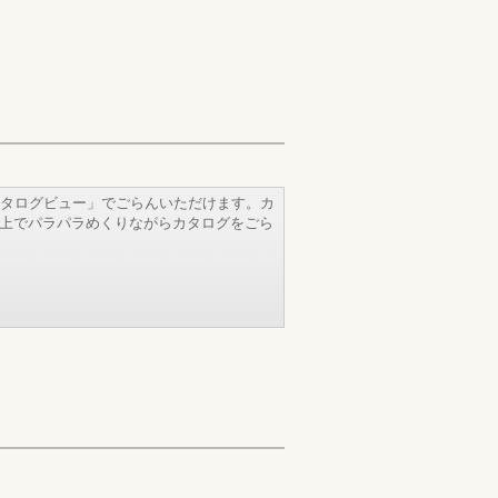
タログビュー」でごらんいただけます。カ
b上でパラパラめくりながらカタログをごら