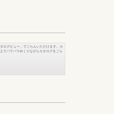
タログビュー」でごらんいただけます。カ
b上でパラパラめくりながらカタログをごら