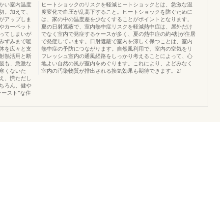
かい室内温度
ヒートショックのリスクを軽減ヒートショックとは、急激な温
切。加えて、
度変化で血圧が乱高下すること。ヒートショックを防ぐために
がアップしま
は、家の中の温度差を少なくすることがポイントとなります。
やカーペット
夏の日射遮蔽で、室内熱中症リスクを軽減熱中症は、屋外だけ
ってしまいが
でなく室内で発症するケースが多く、夏の熱中症の約4割が住居
みずみまで暖
で発症しています。日射遮蔽で室内を涼しく保つことは、室内
体を広々と支
熱中症の予防につながります。自然風利用で、室内の空気をリ
射熱活用と断
フレッシュ室内の通風経路をしっかり考えることによって、心
後も、急激な
地よい自然の風が室内をめぐります。これにより、よどみなく
寒くないた
室内の汚染物質が排出される換気効果も期待できます。21
え、慌ただし
ちろん、健や
ースト”な住