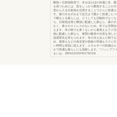
断熱＋日射熱取得で、冬をぽかぽか快適に冬、暖
を保つためには、窓をしっかり断熱することが大
窓から入る日射熱を活用することでさらに快適さ
す。家のすみずみまで足元まで暖かく快適こたつ
で暖をとる暮らしは、どうしても活動的でなくな
ち。日射熱活用と断熱に配慮した家なら、家のす
かく、寒さのストレスがないため、冬でも空間全
えます。冬の朝でも寒くないから着替えもラク日
熱に配慮した家なら、夜間の暖房や冷房を消した
温度変化を抑えられます。冬の冷え込んだ朝でも
め、着替えなどの身支度や朝食の準備もラクに行
い時間も有効に使えます。エネルギーの削減はも
かで快適な暮らしにも貢献します。“パッシブファ
まいは、20PASSIVEFIRSTBOOK