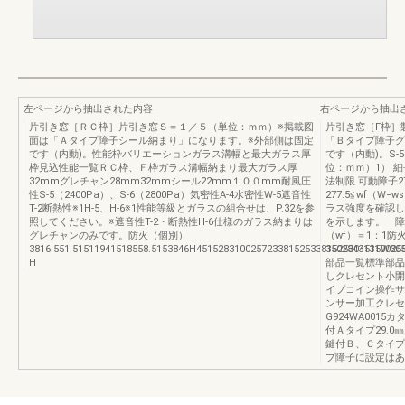
左ページから抽出された内容
右ページから抽出
片引き窓［ＲＣ枠］片引き窓Ｓ＝１／５（単位：ｍｍ）※掲載図
片引き窓［F枠］
面は「Ａタイプ障子シール納まり」になります。※外部側は固定
「Ｂタイプ障子グ
です（内動)。性能枠バリエーションガラス溝幅と最大ガラス厚
です（内動)。S-5
枠見込性能一覧ＲＣ枠、Ｆ枠ガラス溝幅納まり最大ガラス厚
位：ｍｍ）1） 細
32mmグレチャン28mm32mmシール22mm１００mm耐風圧
法制限 可動障子277
性S-5（2400Pa）、S-6（2800Pa）気密性A-4水密性W-5遮音性
277.5≦wf（W
T-2断熱性※1H-5、H-6※1性能等級とガラスの組合せは、P.32を参
ラス強度を確認し
照してください。※遮音性T-2・断熱性H-6仕様のガラス納まりは
を示します。 障
グレチャンのみです。防火（個別）
（wf）＝1：1防
3816.551.51511941518558.5153846H4515283100257233815253381525304515W30
35028431310025
H
部品一覧標準部品
しクレセント小開
イプコイン操
ンサー加工クレセ
G924WA001
付Ａタイプ29.0
鍵付Ｂ、Ｃタイプ6
プ障子に設定はあり