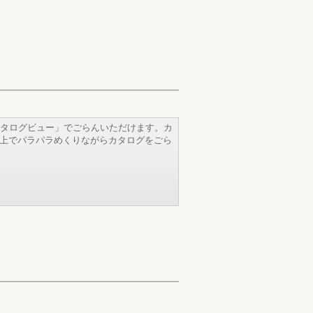
タログビュー」でごらんいただけます。カ
b上でパラパラめくりながらカタログをごら