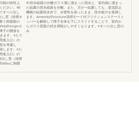
、印刷の特性上
41排水経路の分離ガラス溝に溜まった雨水と、室内側に溜まっ
ください。40
た結露の排水経路を分離。また、万が一結露しても、逆流防止
てすべり出し
機構の結露排水弁で、水密性を保ったまま、排水能力を発揮し
出し窓（排煙オ
ます。AmenityStructure清掃モード付フリクションステースト
塞ぐ樹脂製の
ッパーを解除して障子全体を下にスライドすることで、室内か
yDesign小
らガラス背面の拭き掃除がしやすくなります。※すべり出し窓の
障子の開放を
み
きます。※たて
用進入口）の
面を考慮し
帰します。※た
用進入口）の
突出し窓（排煙
約60㎜に制限