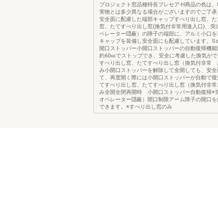
プロジェクト窓品種特長プレセア-H商品の色は
実物とは多少異なる場合がございますのでご了承
安全面に配慮した端部キャップすべり出し窓、た
窓、たてすべり出し窓(換気付非常用進入口)、突
ペレーター隠蔽）の障子の端部に、アルミ小口を
キャップを装備し安全面にも配慮しています。Safet
開口ストッパー小開口ストッパーの自動復帰機能
約60㎜でストップでき、安全に考慮した換気がで
すべり出し窓、たてすべり出し窓（換気付非常 
み小開口ストッパーを解除して全開しても、安全
て、再度開く際には小開口ストッパーが自動で復
てすべり出し窓、たてすべり出し窓（換気付非常
み全開全閉再開時 小開口ストッパー自動復帰※
オペレーター隠蔽）開口制限アーム障子の開口を
できます。※すべり出し窓のみ