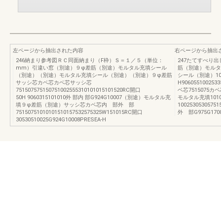
左ページから抽出された内容
右ページから抽出
246納まり参考図ＲＣ同面納まり（F枠）Ｓ＝１／５（単位：
247たてすべり
mm）引違い窓（別途）９φ差筋（別途）モルタル充填シール
筋（別途）モルタ
（別途）（別途）モルタル充填シール（別途）（別途）９φ差筋
シール（別途）1010
サッシ芯カベ芯カベ芯サッシ芯
H9060551002
751507575150751002555310101015101520RC開口
ベ芯7515075カ
50H 9060315101010外 部内 部G924G10007（別途）モルタル充
モルタル充填101010
填９φ差筋（別途）サッシ芯カベ芯内 部外 部
1002530530
75150751010101510157532575325W151015RC開口
外 部G975G1700
30530510025G924G10008PRESEA-H