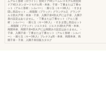
ムアルミ形材（ホワイト）玄関ドアXEシームレスモデル用玄関
ドアXEスタンダードモデル用・本体、子扉・丁番または丁番セ
ット（アルミ形材：シルバー）・握り玉（キー3本入）・すきま
隠し部品セット ……樹脂製（ブラック）グランデル2、グランデ
ル２防火戸用・本体・子扉、入隅子扉※防火戸には子扉、入隅子
扉の設定はありません。・丁番または丁番セット（アルミ形
材：シルバー）・握り玉（キー3本入）・すきま隠し部品セット
……樹脂製（ブラック）ジエスタ2、ジエスタ2防火戸用・本体、
両開本体、両開子扉※防火戸には両開きの設定はありません。・
子扉、入隅子扉・丁番または丁番セット（アルミ形材：シルバ
ー）・握り玉（キー3本入）プレナスχ用・本体、両開本体、両
開子扉・子扉、入隅子扉旧版カタログ