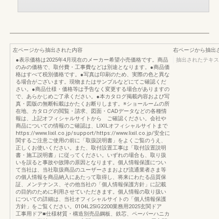
左ページから抽出された内容
右ページから抽出
●表示価格は2025年4月現在のメーカー希望小売価格です。商品
抽出されたテキス
のみの価格で、取付費・工事費などは別途となります。●商品価
格はすべて税別価格です。●写真は印刷のため、実際の色と異な
る場合がございます。現物またはサンプルなどにてご確認くだ
さい。●商品仕様・価格等は予告なく変更する場合がありますの
で、あらかじめご了承ください。●本カタログ掲載内容および写
真・図版の無断転載はかたくお断りします。※ショールームの所
在地、カタログの閲覧・請求、図面・CADデータなどの各種情
報は、上記オフィシャルサイトから ご確認ください。会社や
商品についての情報のご確認は、LIXILオフィシャルサイトまで
https://www.lixil.co.jp/support/https://www.lixil.co.jp/安全に
関するご注意ご使用の前に「取扱説明書」をよくご覧のうえ、
正しくお使いください。また、取付設置工事は「取付設置説明
書・施工説明書」に従ってください。いずれの場合も、取り扱
いを誤ると事故や故障の原因となります。個人情報保護につい
て当社は、当社取扱商品のユーザーさまおよび流通業者さま等
の個人情報を商品納入にあたって取得し、将来にわたる品質保
証、メンテナンス、その他当社の「個人情報保護方針」に記載
の目的のために利用させていただきます。個人情報の取り扱い
についての詳細は、当社オフィシャルサイトの「個人情報保護
方針」をご覧ください。0104L25IG2200業務用2025玄関ドア
工事用ドア■仕様材質・構造別売品鋼板、鉄芯、ペーパーハニカ