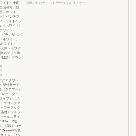
ワイト〉全面
抽出されたテキストデータはありません。
全面張り〈鏡
色〈ホワイ
ト〉ベンチフ
ザフルワイドベン
板：〈ホワイト〉
ホワイト〉
板：グランザ〈パ
〈ホワイト〉
〈ホワイト〉
平天井〈ホワイ
ル換気グリル換
LED）ダウン
戸
戸
戸
栓アクアタワー
ル〉壁付サーモ
栓（クロマーレ
トレートタイ
タイプ）〈メ
ト〉エコアクア
シャワーフック
機能付）フルフ
フォールスライ
80W（2段）
〉（2段）コー
12●●●●※写真
2サイズ、FXタ