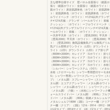
主な標準仕様サイズ 壁パネル全面張り〈鏡面ホ
張り〈鏡面ホワイト〉全面張り〈鏡面ホワイト〉
面ホワイト〉床岩肌調単色〈ホワイト〉岩肌調単
ト〉岩肌調単色〈ホワイト〉岩肌調単色〈ホワイ
ルワイドベンチ〈ホワイト〉※1216以外グラン
チ※1216天板：グランザ〈パールホワイト〉前
クッション：〈ホワイト〉ーフルワイドベンチ〈
※1216以外グランザフルワイドベンチ※1216天
ールホワイト〉前板：〈ホワイト〉クッション：
ー天井平天井〈ホワイト〉［壁高2000］平天井
［壁高2000］平天井〈ホワイト〉［壁高2000］
ト〉［壁高2000］換気設備換気グリル換気グリ
気グリル照明ダウンライト（LED）ダウンライト（
ライト（LED）ダウンライト（LED）ドア折り戸
（800W×2000H）キレイドア〈Sホワイト〉折り
（800W×2000H）キレイドア〈Sホワイト〉折り
（800W×2000H）キレイドア〈Sホワイト〉折り
（800W×2000H）キレイドア〈Sホワイト〉水
〈シルバー〉シャワーシステム（OG1）〈メタ
水栓（クロマーレS）シャワー専用壁付サーモ水
S）シャワー専用シャワースプレーシャワー（ス
プ）〈メタル調〉スプレーシャワー（ストレート
タル調〉エコアクアシャワー〈メタル調-ホワイ
シャワー〈メタル調-ホワイト〉シャワーフック
〈メタル調〉（1個）―（水栓にシャワーフック
ォールスライドバー〈メタル調〉（800L）フル
ドバー〈メタル調〉（800L）収納メタルシェルフ1
メタルシェルフ180W（2段）コーナー棚〈クリア
ナー棚〈クリア〉（2段）1216・0914・0912・08
はUZタイプ：0914サイズ、UX・FZタイプ：091