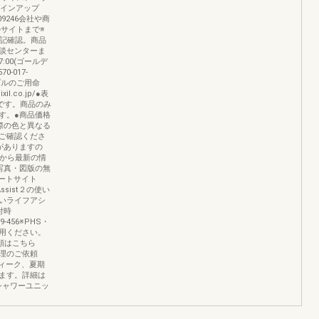
ラインアップ
09246会社や商
ルサイトまで※
上記確認。商品
談センターま
7:00(ゴールデ
-017-
ンプルのご用命
l.co.jp/●表
格です。商品のみ
す。●商品価格
際の色と異なる
ご確認くださ
がありますの
グから最新の情
写真・図版の無
ポートサイト
ifeAssist２の使い
いライフアシ
付時
179-456※PHS・
利用ください。
依頼はこちら
修理修理のご依頼
ウィーク、夏期
ます。詳細は
シャワーユニッ