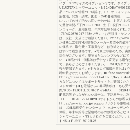
イプ：0812サイズのオプション付です。タイプ
UZUXFZFXシャワーユニットNS2NDBATH90123
品についての情報のご確認は、LIXILオフィシャ
所在地、閲覧・請求、図面・CAD各種情報、 
についての技術的なお問い合わせは、お客さま相
で受付時間/平日9:00∼18:00 土･日･祝日9:00∼1
ンウィーク、夏期休暇、年末年始等を除く)TEL.0570
173FAX.0570-017-178※プラン・お見積り・サ
は、支社・支店にご相談ください。https://www.lixi
示価格は2025年4月現在のメーカー希望小売価
の価格で、取付費・工事費など は別途となりま
はすべて税別価格です。●写真は印刷のため、実
場合がございます。現物またはサンプルなどにて
い。●商品仕様・価格等は予告なく変更する場合
で、あらかじめご了承ください。 WEBカタロ
報が確認できます。●本カタログ掲載内容および
断転載はかたくお断りします。■LifeAssist2サ
https://lifeassist-support.lixil.co.jp/hc/jaL
方などについてはサポートサイトをご確認くださ
ストサポート■お電話からの修理依頼はこちら受
間/9:00∼19:00TEL.0570-011-794FAX. 0120-
IP電話等でつながらない場合は、下記番号をご
TEL. 0120-179-411■WEBサイトからの修理
https://www.lixil.co.jp/support/リクシル
は、LIXIL修理受付センターまで ※ゴールデン
休暇、年末年始等は緊急時のみの修理対応となり
シャワーユニットNSカタログをご覧ください。
トNSヨ-PU94P-50104L25