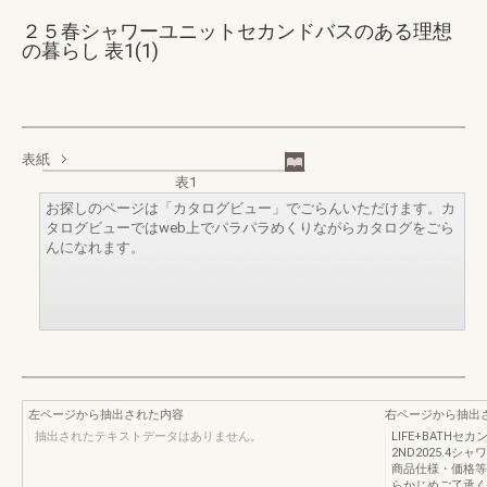
２５春シャワーユニットセカンドバスのある理想
の暮らし 表1(1)
表紙
表1
お探しのページは「カタログビュー」でごらんいただけます。カ
タログビューではweb上でパラパラめくりながらカタログをごら
んになれます。
左ページから抽出された内容
右ページから抽出
抽出されたテキストデータはありません。
LIFE+BATH
2ND2025.4
商品仕様・価格等
らかじめご了承く