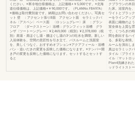
ください。※寒冷地仕様価格は、上記価格+￥5,000です。※北海
クブラウンの⽊⽬
道仕様価格は、上記価格+￥90,000です。（PLANNo.FBA97A）
た床。浴室内を、
※価格は取付費別途です。納期はお問い合わせください。写真セ
ワイトとブラック
ット 壁 ：アクセント張りB面 アクセント面 セラミックパ
ーをラインアップ
ネル〈アスペン〉ベース面 〈ロッシュグレー〉床 ：グラン
表⾯に織物のよう
フロア 〈ダークストーン〉浴槽：グランフィット浴槽 グラ
室全体を上質な雰
ンザ〈ツートーングレー〉¥ 2,469,000 （税別）¥ 2,378,000 （税
で、くつろぎの時
別）肩湯・肩ほぐし湯・腰ほぐし湯の3つの吐⽔を満喫。新しい
間を創出するハイ
⼊浴体験を。空間の意匠性を引き立て、バスルームと洗面室
る、多彩な表情。
を、美しくつなぐ。おすすめオプション※アクアフィール・浴槽
ルームを演出しま
パン・追いだきの変更を反映した価格になります。※テンパー開
真はセラミックパ
き⼾の変更を反映した価格になります。セットするとセットす
タイル〈ブライト
ると
イル〈マットロッ
Plan4洗練さ
ッドライトストー