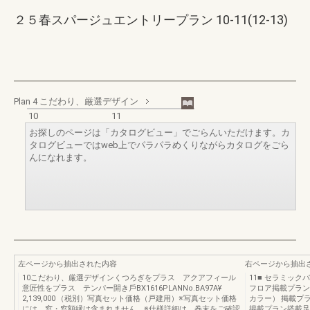
２５春スパージュエントリープラン 10-11(12-13)
Plan 4 こだわり、厳選デザイン
10
11
お探しのページは「カタログビュー」でごらんいただけます。カ
タログビューではweb上でパラパラめくりながらカタログをごら
んになれます。
左ページから抽出された内容
右ページから抽出
10こだわり、厳選デザインくつろぎをプラス アクアフィール
11■ セラミッ
意匠性をプラス テンパー開き⼾BX1616PLANNo.BA97A¥
フロア掲載プラン
2,139,000 （税別）写真セット価格（戸建用）※写真セット価格
カラー） 掲載プ
には、窓・窓額縁は含まれません。※仕様詳細は、巻末をご確認
掲載プラン搭載⾜