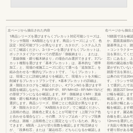
左ページから抽出された内容
右ページから抽出
1商品シリーズを選びますらくプレカット対応可能シリーズは、
10踏面寸法を確
ラシッサ階段・KA階段となります。商品シリーズによって、色
か、図面直線部の
設定・対応可能プランが異なります。カタログ、システム入力
築基準法より、踏
にてご確認ください。2パターンを選びますらくプレカットは、
＞コントラクター
ボックスタイプかつすべての壁面が「側板納まり」、または、
法を算出してくだ
「直線側板・廻り幅木納まり」の場合のみ選択できます。3プレ
芯）にあると、上
カット種類を選びます「基本プレカット」は、基本的な「標準
段框の蹴込板が取
加工」と、現場の省施工ニーズに応じて選べる「追加加工」を
梁がずれていない
組み合わせる一般的なプレカットです。「らくプレカット」
踏面寸法を算出し
は、現場ごとに詳細な納まりを確認して、現場カットを大幅に
は鼻の出寸法20
削減するプレカットプランです。※基本プレカットの詳細は、
す。（ラシッサS
床・階段カタログをご確認ください。4プランNO.を選びます平
１で選択した寸法
面図を確認しながら、P.8のRP-01、RP/MH-02～RP/MH-15のど
例）踏面227.5
の形状プランになるか確認します。RP：側板納まりMH：直線
け幅を確認します
側板・廻り幅木納まり5色選択をします部材ごとに色を確認し、
確認します。発注
選択します。商品シリーズ、部材ごとに色設定が異なります。
れる掛け幅とあっ
「床・階段カタログ」「KA階段カタログ」でご確認ください。
幅を確認します標
上段框の色は、踏板色と変えることが可能です（上階フロア色
なります。蹴込板
と合わせる場合など）。その際、スリップ止め・グリップ段鼻
合板を差し込み可
の色は、踏板・上段框色ごとに固定となっているため、異なっ
12mmを選択し
てきます。6階高・上がり切り段数を確認します7柱芯納まり
ド先貼り有無を確
が、「段鼻柱芯」または「蹴込柱芯」どちらになるか確認しま
す廻り部がある場