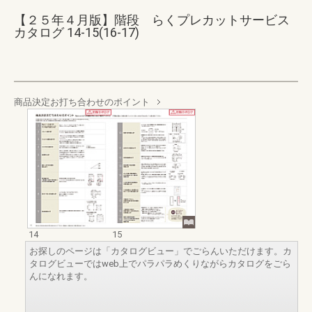
【２５年４月版】階段 らくプレカットサービス
カタログ 14-15(16-17)
商品決定お打ち合わせのポイント
14
15
お探しのページは「カタログビュー」でごらんいただけます。カ
タログビューではweb上でパラパラめくりながらカタログをごら
んになれます。