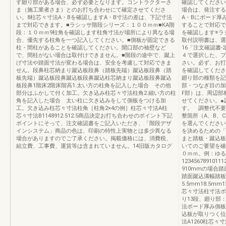
す廻り部がある場合、必ず必要となります。コントラクターさ
確認してください
ま（施工業者さま）とのお打ち合わせにて確定させてくださ
場合は、発注する
い。8柱芯々寸法A・Bを確認しますA・B寸法の差は、下記寸法
A・Bにボード厚
まで対応できます。■ラシッサ階段シリーズ：１００ｍｍ■KA階
することで対応で
段：１０ｍｍ9柱角を確認します柱角寸法が場所により異なる場
を確認します※ラ
合、優先する柱角を一つ記入してください。■側板が固定できる
取付説明書は、選
柱・間柱があることを確認してください。開口部の袖壁など
16「注文確認書
で、間柱がない場合は取付けできません。■階段の途中で、蹴上
４で選択した、プ
げ寸法や踏面寸法が変わる場合は、安全を考慮して対応できま
さい。必ず、お打
せん。段鼻柱芯納まり蹴込板段鼻（踏板先端）蹴込板段鼻（踏
を確認してくださ
板先端）蹴込板段鼻蹴込板段鼻蹴込柱芯納まり蹴込板段鼻蹴込
廻り部の種類を記
板段鼻1階床2階床階高1.太い方の柱角を記入した場合 その他
部・つなぎ目の加
部分はふかして付く加工。欠き込み柱芯々寸法柱角2.細い方の柱
F部）は、周辺部
角を記入した場合 太い柱に欠き込みをして側板をつける加
せてください。●
工。欠き込み柱芯々寸法柱角［柱角2×4の例］柱芯々寸法A柱
す。 調整代不要
芯々寸法B1148912.512.5商品決定お打ち合わせのポイント下記
整箇所（A、B、
ポイントにそって、注文確認書をご記入いただき、「階段デザ
を選んでください
インシステム」商品の色は、印刷の特性上実物とは多少異なる
を決めるための「
場合がありますのでご了承ください。掲載価格には、消費税、
まと踏板・蹴込板
組立費、工事費、運賃等は含まれていません。14旧版カタログ
いてのご要望を確
０ｍｍ。例：ゆる
123456789101
910mmの場合踏面
踏面蹴込溝幅踏板
5.5mm18.5
芯々寸法柱寸法ボ
り13段、廻り部
法ボード厚み側板
込板が取りつく位
法A1260柱芯々