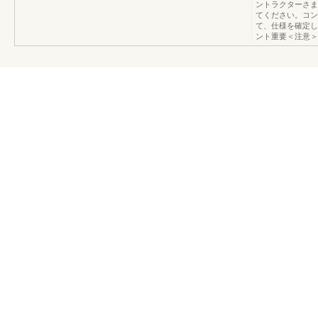
ントラクターさま
てください。コン
て、仕様を確定し
ント重要＜注意＞