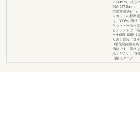
2900mm、柱芯
踏面227.5m
の出寸法20mm
レカットの標準選
は、YY色の価格
ケット・平面角度
とイラストは「階
MH-05R180折
り返し階段（３段
S階段明細価格表
価格です。価格は
承ください。134
旧版カタログ