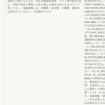
段廻りの例となります。対応可能階段形状・プランNO.商品の色
面783×247.5らく
は、印刷の特性上実物とは多少異なる場合がありますのでご了
(3)¥27,3002■
承ください。掲載価格には、消費税、組立費、工事費、運賃等
920×920¥58,5
は含まれていません。12旧版カタログ
込板900/t5.5(1
レ¥2,2003特注900
プレ¥3,1004特注90
MAXJ幅木プレ付
KTZZ00ZZ-
（10）¥4,8002
3.7°(10)¥1,3
板・廻り幅木納まり
価数量特注側板2面
2400らくプレ（2）
（1）¥35,6001
2面783×247.5
920×920らくプレ
¥6,4001特注蹴込
900/t5.5(1)らく
注1200/t5.5(1)
¥8,8001ZZ-KR
3.7°（10）¥1,3
W120（8）¥2,0
板納まり¥4001合
位。梱包単位では
準）を選択をした
しを選択した場合
部＝１と3、4と
す。直線側板・廻
ットする仕様とな
のみ鼻の出３０m