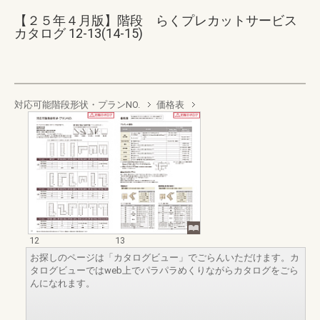
【２５年４月版】階段 らくプレカットサービス
カタログ 12-13(14-15)
対応可能階段形状・プランNO.
価格表
12
13
お探しのページは「カタログビュー」でごらんいただけます。カ
タログビューではweb上でパラパラめくりながらカタログをごら
んになれます。