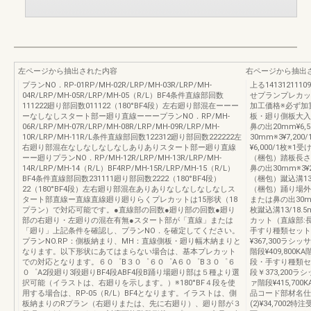
左ページから抽出された内容
右ページから抽出
プランNO．RP-01RP/MH-02R/LRP/MH-03R/LRP/MH-
上る1413121110
04R/LRP/MH-05R/LRP/MH-05（R/L）BF4条件直線部回数
せプランプレカッ
111222廻り部回数011122（180°BF4段）左右廻り部混在ーーー
加工価格※必ず加
ーなしなしスタート部ー廻り直線ーーープランNO．RP/MH-
板・廻り側板大入
06R/LRP/MH-07R/LRP/MH-08R/LRP/MH-09R/LRP/MH-
鼻の出20mm¥6,
10R/LRP/MH-11R/L条件直線部回数122312廻り部回数222222左
30mm※3¥7,20
右廻り部混在なしなしなしなしありありスタート部ー廻り直線
¥6,000/1枚※
ーー廻りプランNO．RP/MH-12R/LRP/MH-13R/LRP/MH-
（梱包）踏板長さ正
14R/LRP/MH-14（R/L）BF4RP/MH-15R/LRP/MH-15（R/L）
鼻の出30mm※3¥
BF4条件直線部回数231111廻り部回数2222（180°BF4段）
（梱包）蹴込溝13/1
22（180°BF4段）左右廻り部混在ありありなしなしなしなしス
（梱包）踊り場外周正
タート部直線ー直線直線廻り廻りらくプレカットは15形状（18
または鼻の出30mm
プラン）で対応可能です。●直線部の回数●廻り部の回数●廻り
枚蹴込溝13/18.
部の右廻り・左廻りの混在有無●スタート部が「直線」または
カット（直線部:長
「廻り」上記条件を確認し、プランNO．を確定してください。
手すり種類セット価
プランNO.RP：側板納まり、MH：直線側板・廻り幅木納まりと
¥367,300ラシ
なります。以下形状にあてはまらない場合は、基本プレカット
階段¥409,800K
での対応となります。６０゜B３０゜６０゜A６０゜B３０゜６
段・手すり種類セッ
０゜A2段廻り3段廻りBF4段ABF4段B踊り場廻り部は５種より選
段￥373,200ラ
択可能（イラストは、右廻りを示します。）※180°BF４段を使
ァ階段¥415,700
用する場合は、RP-05（R/L）BF4となります。イラストは、側
品コード部材名仕
板納まりのRプラン（右廻りまたは、先に右廻り）、廻り部が３
(2)¥34,700