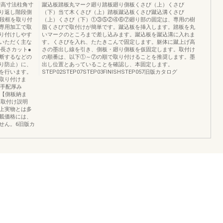
階高寸法柱角寸
蹴込板踏板丸マーク廻り踏板廻り側板くさび（上）くさび
り返し階段側
（下）当て木くさび（上）踏板蹴込板くさび蹴込溝くさび
上段框を取り付
（上）くさび（下）①③⑤②④⑥⑦廻り部の固定は、専用の樹
専用加工で取
脂くさびで取付けが簡単です。蹴込板を挿入します。踏板を丸
り付けしやす
いマークのところまで差し込みます。蹴込板を蹴込溝に入れま
いただく主な
す。くさびを入れ、たたきこんで固定します。躯体に蹴上げ高
長さカット●
さの墨出し線を引き、側板・廻り側板を仮固定します。取付け
断するなどの
の順番は、以下①～⑦の順で取り付けることを推奨します。墨
り防止）に、
出し位置とあっていることを確認し、本固定します。
を行います。
STEP02STEP07STEP03FINISHSTEP057旧版カタログ
取り付けま
現場手配厚み
板【側板納ま
り取付け説明
上実物とは多
載価格には、
せん。6旧版カ