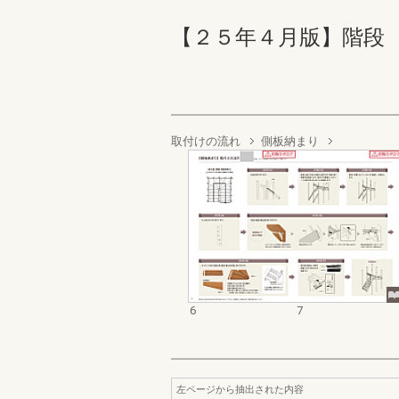
【２５年４月版】階段 ら
取付けの流れ
側板納まり
6
7
左ページから抽出された内容