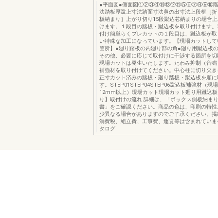
●平面図●側面図①②③④⑭⑬⑫⑪⑤⑥⑦⑧⑨⑩
法踏板厚蹴上寸法踏面寸法鼻の出寸法上段框［折
板納まり］上がり切り15段蹴込芯納まりの場合
けます。１段目の踏板・蹴込板を取り付けます。
付け簡単らくプレカットの１段目は、蹴込板が取
い特殊な加工になっています。【現場カットして
箇所】●廻り踏板の内廻り部の角●廻り用蹴込板の
その他、必要に応じて取付けに干渉する箇所を切
現場カットは発生いたします。たわみ抑制（音鳴
補強材を取り付けてください。中心柱に切り欠き
正寸カット済みの踏板・廻り踏板・蹴込板を順に
す。STEP01STEP04STEP06蹴込板補強材（
12mm以上）現場カット現場カット廻り用蹴込
り】取付けの流れ 詳細は、「ボックス側板納ま
書」をご確認ください。商品の色は、印刷の特性
少異なる場合がありますのでご了承ください。掲
消費税、組立費、工事費、運賃等は含まれていま
タログ