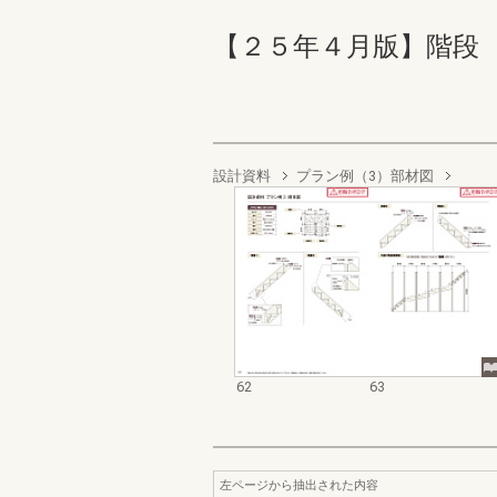
【２５年４月版】階段 ら
設計資料
プラン例（3）部材図
62
63
左ページから抽出された内容