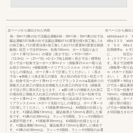
左ページから抽出された内容
右ページから抽出
36・30※113鼻の出寸法蹴込溝幅636・30※136・30※1鼻の出寸法
abbbbaa６０
蹴込溝幅10136鼻の出寸法蹴込溝幅611の変更仕様+加工無し1,6
ABa３３０゜ab
の加工無し11の変更仕様+加工無し1,6の11の変更8の変更仕様踏
０゜６０゜ABa
板例）柱芯々寸法910mm、柱角105mm、ボード先貼りあり
目用標準a、ｂ寸
（ボード厚12.5ｍｍ）の場合［長さ寸法］＝910ー105ー
に、 柱芯から
（12.5×2）ー（21ー10）×2−2＝756上段框＜長さ寸法＞標準柱
ト（クリアランス
芯々寸法ー柱角寸法ーボード厚※×２ー（側板厚21ｍｍー彫り込
す。長さ寸法標準
み深さ10mm）×側板枚数ークリアランス２ｍｍ（※ボード先貼
（側板厚ー彫り込
りなしの場合は、ボード厚＝０で計算してください。）＜長さ
ｍ（※ボード先貼
寸法＞●側板くり抜き加工の場合 柱と柱の内法寸法＝柱芯々寸
さい。） 高さ寸
法－柱角寸法ーボード厚※×２ークリアランス２ｍｍ●直線終りの
寸法標準＝900ま
側板大入れ加工の場合左右側板大入れ加工の内法寸法（踏板長
げ寸法＋蹴込溝深
さ寸法と同じ算出式となります。）●廻り終りの側板大入れ加工
芯々寸法ー柱角寸
の場合柱と側板大入れ加工の内法寸法＝柱芯々寸法ー柱角寸法
10mm）×側板
ーボード厚※×２ー（側板厚21mmー彫り込み深さ10ｍｍ）ーク
の場合は、ボード
リアランス２ｍｍ（※ボード先貼りなしの場合は、ボード厚＝０
（廻り部の場合）
で計算してください。）※1踏板厚30mmは、KA階段の仕様とな
げ寸法ー踏板厚み
ります。※2蹴込溝幅13mmは、蹴込板厚さ12mmを選択した場
さ55旧版カタロ
合です。※3鼻の出30mmは、ラシッサS階段、ラシッサD階段の
み選択可能です。※1踏板厚30mmは、KA階段の仕様となりま
す。※2蹴込溝幅13mmは、蹴込板厚さ12mmを選択した場合で
す。※3鼻の出30mmは、ラシッサS階段、ラシッサD階段のみ選