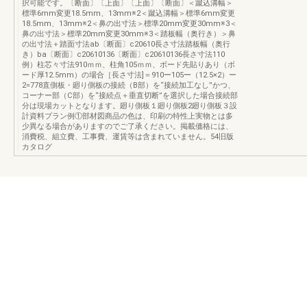
択可能です。〔断面〕〔上面〕〔上面〕〔断面〕＜蹴込溝幅＞
標準6mm変更18.5mm、13mm※2＜蹴込溝幅＞標準6mm変更
18.5mm、13mm※2＜鼻の出寸法＞標準20mm変更30mm※3＜
鼻の出寸法＞標準20mm変更30mm※3＜踏板幅（奥行き）＞鼻
の出寸法＋踏面寸法ab〔断面〕c20610長さ寸法踏板幅（奥行
き）ba〔断面〕c20610136〔断面〕c20610136長さ寸法110
例）柱芯々寸法910ｍｍ、柱角105ｍｍ、ボード先貼りあり（ボ
ード厚12.5mm）の場合［長さ寸法]＝910ー105ー（12.5×2）ー
2=778直側板・廻り側板の接続（B部）を“接続加工なし”かつ、
コーナー部（C部）を“接続点＋垂直切断”を選択した場合接続部
分は現場カットとなります。廻り側板１廻り側板2廻り側板３設
計資料プラン例①部材図商品の色は、印刷の特性上実物とは多
少異なる場合がありますのでご了承ください。掲載価格には、
消費税、組立費、工事費、運賃等は含まれていません。54旧版
カタログ