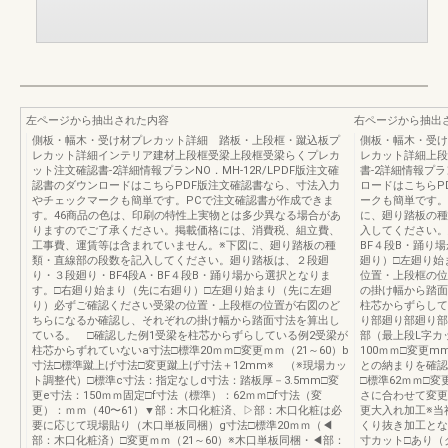
左ページから抽出された内容
右ページから抽出
側板・幅木・受け材プレカット詳細 踏板・上段框・蹴込板プ
側板・幅木・受け
レカット詳細インテリア建材上段框受梁上段框受梁らくプレカ
レカット詳細上段
ット注文確認書-2詳細情報プランNO．MH-12R/LPDF版注文確
書-2詳細情報プラ
認書のダウンロードはこちらPDF版注文確認書なら、寸法入力
ロードはこちらP
やチェックマークも簡単です。PCで注文確認書が作成できま
ークも簡単です。
す。46商品の色は、印刷の特性上実物とは多少異なる場合があ
に、廻り踏板の種
りますのでご了承ください。掲載価格には、消費税、組立費、
入してください。
工事費、運賃等は含まれていません。※下図に、廻り踏板の種
BF４段B・踊り
類・直線部の段数を記入してください。廻り踏板は、２段廻
廻り）□左廻り始
り・３段廻り・BF4段A・BF４段B・踊り場から選択となりま
位置・上段框の位
す。□右廻り始まり（先に右廻り）□左廻り始まり（先に左廻
の掛け幅から踏面
り）必ずご確認ください受梁の位置・上段框の位置が右図のど
柱芯からずらして
ちらになるか確認し、それぞれの掛け幅から踏面寸法を算出し
り部廻り部廻り部HFF
ている。 □確認した例1受梁を柱芯からずらしている例2受梁が
部（最上段L字カ
柱芯からずれていないa寸法□標準20ｍｍ□変更ｍｍ（21～60）b
100ｍｍ□変更
寸法□標準蹴上げ寸法□変更蹴上げ寸法＋12mm※ （※現場カッ
との納まりを確認
ト調整代）□標準c寸法：指定なしd寸法：踏板厚－3.5mm□変
□標準62ｍｍ□
更e寸法：150ｍｍ固定□f寸法（標準）：62ｍｍ□f寸法（変
さに合わせて変更
更）：ｍｍ（40〜61）▼部：木口化粧済、▷部：木口化粧は必
更大入れ加工※当
要に応じて現場貼り（木口単板同梱）g寸法□標準20ｍｍ（◀
くり抜き加工とな
部：木口化粧済）□変更ｍｍ（21～60）※木口単板同梱・◀部：
寸カット□あり（