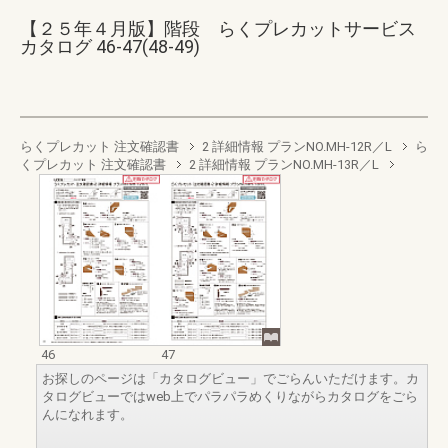
【２５年４月版】階段 らくプレカットサービス
カタログ 46-47(48-49)
らくプレカット 注文確認書
2 詳細情報 プランNO.MH-12R／L
ら
くプレカット 注文確認書
2 詳細情報 プランNO.MH-13R／L
46
47
お探しのページは「カタログビュー」でごらんいただけます。カ
タログビューではweb上でパラパラめくりながらカタログをごら
んになれます。