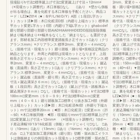
現場貼りh寸法□標準蹴上げ寸法□変更蹴上げ寸法＋12mm※
2mm、変更０～
（※現場カット調整代）木口単板□なし □あり ※壁から側板
板・踊り場※規格
が出る場合は、裏を化粧する木口単板を手配ください。商品コ
場カットとなりま
ード：LZZ■Z014（■：8/P/L/M/D/Y）A部（１段目L字カッ
スmm）※クリア
ト）カット済▶部：木口化粧済D部（内廻り上端カット）標準水
格寸法・現場カッ
平カット変更L字カットE部（内廻り下端L字カット）ghabcdef
（クリアランスm
廻り部廻り部廻り部廻り部AIADHIAAHHHDEEDD段段段段側板
mm□なし（規格
納まり幅木納まり※※幅木をなくした「納まりなし」も選択でき
高さ正寸カット□
ます。部材名加工内容標準変更踏板長さ正寸カット□あり（クリ
（規格寸法・現場
アランスmm）※クリアランス:標準2mm、変更０～４mm□な
あり（蹴上げ寸法
し（規格寸法・現場カット）廻り踏板・踊り場※規格設定商品の
寸法・現場カット）
納品となります。外周と内廻部は現場カットとなります。上段
法□標準蹴上げ寸
框長さ正寸カット□あり（クリアランスmm）※クリアランス:標
調整代）□標準c
準2mm、変更０～４mm□なし（規格寸法・現場カット）蹴込
寸法：150ｍｍ固
板（直線用）長さ正寸カット□あり（クリアランスmm）※クリ
ｍ（40〜61）
アランス:標準2mm、変更０～４mm□なし（規格寸法・現場カ
て現場貼り（木口
ット）蹴込板（直線用・廻り用）高さ正寸カット□あり（蹴上げ
粧済）□変更ｍｍ
寸法＋蹴込溝深さ６ｍｍ）□なし（規格寸法・現場カット）蹴込
寸法□標準蹴上げ
板（１段目用）高さ正寸カット□あり（蹴上げ寸法－踏板厚み＋
ト調整代）木口単
蹴込溝深さ６ｍｍ）□なし（規格寸法・現場カット）k寸法□標準
は、裏を化粧する
100ｍｍ□変更mm（５０～９９）ℓ寸法□標準62ｍｍ□変更
LZZ■Z014（■
mm（４０～６１）廻り踏板加工□標準くり抜き加工H部（外廻
ト済▶部：木口化
り上端カット）カット済▶部：木口化粧済ℓkI部（外廻り下端カ
変更L字カットabc
ット）m寸法□標準20ｍｍ（◀部：木口化粧済）□変更ｍｍ（21
ド差込溝幅10/1
～60）※木口単板同梱・◀部：現場貼りmnn寸法□標準蹴上げ寸
り（10mm）□あ
法□変更蹴上げ寸法＋12mm※ （※現場カット調整代）10ボー
のみ □上下追加
ド差込溝幅10/13/16化粧面（側板）ボードじゃくり□なし □あ
20ｍｍ（◀部：
り（10mm）□あり（13mm）□あり（16mm）※ありの場合□上
梱・◀部：現場貼
のみ □上下追加加工選択幅木（廻り部）切断・留め加工イラス
「納まりなし」も
トは側板納まりの例現場カット現場カット□標準切断・留め加工
mm（５０～９９