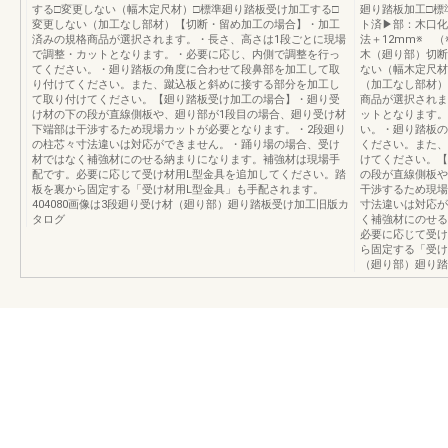
する□変更しない（幅木定尺材）□標準廻り踏板受け加工する□
廻り踏板加工□標
変更しない（加工なし部材）【切断・留め加工の場合】・加工
ト済▶部：木口化
済みの規格商品が選択されます。・長さ、高さは1段ごとに現場
法＋12mm※ 
で調整・カットとなります。・必要に応じ、内側で調整を行っ
木（廻り部）切断
てください。・廻り踏板の角度に合わせて段鼻部を加工して取
ない（幅木定尺材
り付けてください。また、蹴込板と斜めに接する部分を加工し
（加工なし部材）
て取り付けてください。【廻り踏板受け加工の場合】・廻り受
商品が選択されま
け材の下の段が直線側板や、廻り部が1段目の場合、廻り受け材
ットとなります。
下端部は干渉するため現場カットが必要となります。・2段廻り
い。・廻り踏板の
の柱芯々寸法違いは対応ができません。・踊り場の場合、受け
ください。また、
材ではなく補強材にのせる納まりになります。補強材は現場手
けてください。【
配です。必要に応じて受け材用L型金具を追加してください。踏
の段が直線側板や
板を裏から固定する「受け材用L型金具」も手配されます。
干渉するため現場
404080画像は3段廻り受け材（廻り部）廻り踏板受け加工旧版カ
寸法違いは対応が
タログ
く補強材にのせる
必要に応じて受け
ら固定する「受け
（廻り部）廻り踏