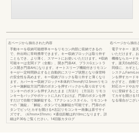
左ページから抽出された内容
右ページから抽出
手動キーを収納可能標準キーをリモコン内部に収納できるの
電子マネー・楽天
で、外出時に常時携帯できます。キー収納ブロックは取り外す
いただけます。お
こともでき、より薄く、スマートにお使いいただけます。※収納
機種ならカードキ
可能キーは玄関ドア（全般）、開き門扉AX、プラスGエントラ
す。楽天Edy対応
ンス開き門扉AHになります。オートスリープ機能付きリモコン
同様に、カギとし
キーが一定時間静止すると自動的にスリープ状態となり保管時
システムFami
の安全性を高めます。キー収納ブロックを取り外すと薄くなり
ンを押すカードキ
ます。カバーキー収納ブロック※本体約17mm約12.5mmリモコ
かざすと、自動で
ンキー施解錠方法門扉のボタンを押すバックから取り出すリモ
対応カードやおサ
コンキーのボタンを押す入れたまま［方法1］［方法2］リモコ
りに登録すること
ンキーをバッグやポケットに入れておけば、門扉のボタンを押
てカギを開ける1
すだけで自動で施解錠する、1アクションスタイル。リモコンキ
なる場合がござい
ーの「施錠」「解錠」ボタンでも施解錠が可能です。門扉のボ
タンでピッ!とカギを開ける※左記リモコンキー画像は原寸サイ
ズです。（67mm×37mm）※通信距離は約10mになります。詳
細はP.30をご覧ください。14旧版カタログ