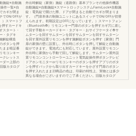
動施錠※自動施
外出時解錠（家側）施錠（道路側）基本プランその他操作機器
操作一覧※自
自動施錠※自動施錠※スマートロックシステムFamiLock※自動施
でカギが閉ま
錠：電気錠で開けた際、ドアが閉まると自動でカギが閉まりま
でON/OFFが
す。（門扉本体の制御ユニットにあるスイッチでON/OFFが切替
。）スマートフ
えられます。初期設定はOFFになっています。）スマートフォン
ンを押すカードキ
（Bluetooth®）リモコンキー門扉のボタンを押すカギ穴に差し
すスタート・
て回す手動キーカードキー・タグキー・おサイフケータイ®サ
ー・タグキ
ムターンを回すサムターンを回すサムターンを回すサムターン
施解錠構造
を回す屋外設置リモコンを押す施解錠ボタンを押す［家側］門
ーのボタンを押
扉の家側の壁に設置し、外出時にボタンを押して解錠と自動施
たまま暗証番
錠ができます。電池式にも対応しています。屋外設置リモコン
リモコンキー
外出時に家側から手動で回して解錠します。サムターン屋外設
ークレットス
置リモコンコントローラーユニット電気錠操作押ボタンテレビ
ーダー上部の
ドアホンモニターorリモコンキーのボタンを押すアプリのボタ
2旧版カタログ
ンを押すバックから取り出すカードキーをかざす門扉のボタン
を押す入れたまま23商品の色は、印刷の特性上、実物とは多少
異なる場合がございますのでご了承ください。旧版カタログ