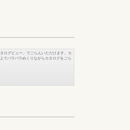
タログビュー」でごらんいただけます。カ
b上でパラパラめくりながらカタログをごら