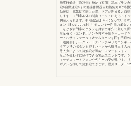
帰宅時解錠（道路側）施錠（家側）基本プラン自
錠※自動施錠※その他操作機器自動施錠カギの開閉
動施錠：電気錠で開けた際、ドアが閉まると自動
ります。（門扉本体の制御ユニットにあるスイッチ
切替えられます。初期設定はOFFになっています
ォン（Bluetooth®）リモコンキー門扉のボタ
ーをかざす門扉のボタンを押すカギ穴に差して回
暗証番号・エンドボタンを押す手動キーカードキ
ー・おサイフケータイ®サムターンを回す門扉の
［道路側］シークレットスイッチorリモコンキ
すアプリのボタンを押すバックから取り出す入れ
号入力によって施解錠が可能。スマートフォン・
などを使わずに操作できる常設ユニットです。シ
イッチスマートフォンや各キーの受信部です。リ
ボタンを押して施解錠できます。屋外リーダー2