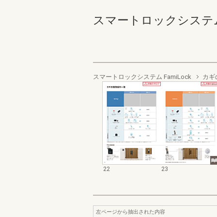
スマートロックシステムＦａ
スマートロックシステム FamiLock
カギ
22
23
左ページから抽出された内容