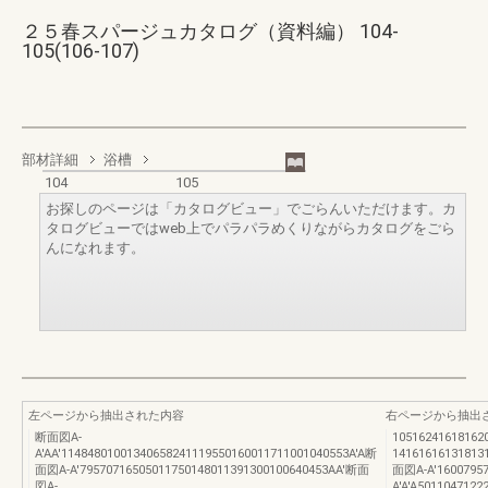
２５春スパージュカタログ（資料編） 104-
105(106-107)
部材詳細
浴槽
104
105
お探しのページは「カタログビュー」でごらんいただけます。カ
タログビューではweb上でパラパラめくりながらカタログをごら
んになれます。
左ページから抽出された内容
右ページから抽出
断面図A-
1051624161816
A'AA'11484801001340658241119550160011711001040553A'A断
141616161318
面図A-A'79570716505011750148011391300100640453AA'断面
面図A-A'1600795
図A-
A'A'A50110471