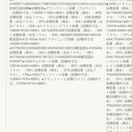
A'99587116005084011748010901270100620516104TechnicalData
●1600リクライニ
部材詳細浴槽■浴槽形状●グランフィット浴槽（フルワイド）
浴槽容量（満水）
（浴槽内寸法：1340W×1100D×480H）浴槽容量（満水）：409L
AA'7956901
浴槽容量（水位７０％）：251L浴槽容量（満水）：328L浴槽容
０％）：175Ｌ4802
量（水位７０％）：207L浴槽容量（満水）：344Ｌ浴槽容量（水
A'505456●1
位７０％）：204Ｌ●リクライニングワイド浴槽（浴槽内寸法：
1331W×646D
1400W×815D×480H）AA'160099550815浴槽容量（満水）：344
1166W×646D
Ｌ浴槽容量（水位７０％）：204Ｌ48028012308903401400100
７０％）：177Ｌ
断面図A-A'511603●1650リクライニング浴槽（浴槽内寸法：
A'AA'795646160
1450W×690D×480H）
容量（満水）：29
AA'79569016505048028014509403401280100断面図A-A'505456
チボード浴槽(浴槽内
浴槽容量（満水）：302Ｌ浴槽容量（水位７０％）：182Ｌ
水）：292Ｌ浴槽
AA'79564616505096513812511216480280100380断面図A-
A'AA'795646160
A'493471●1650マルチボード浴槽（浴槽内寸法：
ハイレスト浴槽（浴槽
1381W×646D×480H）浴槽容量（満水）：303Ｌ浴槽容量（水位
レスト浴槽(浴槽内寸法
７０％）：185Ｌ浴槽容量（満水）：279L浴槽容量（水位７
容量（満水）：2
０％）：178L●1650グランフィット浴槽（浴槽内寸法：
7956905050695
1300W×707D×480H）●グランフィット浴槽(ワイド)（浴槽内寸
水）：251Ｌ浴槽
法：1270W×871D×480H）
浴槽浴槽内寸法：99
槽容量（水位７０％）
ト浴槽（浴槽内寸法：
槽(浴槽内寸法：895
水）：229Ｌ浴槽
7956905012005
水）：229Ｌ浴槽
浴槽浴槽内寸法：89
水）：229Ｌ浴槽容
浴槽容量（満水）：
グランフィット浴槽（