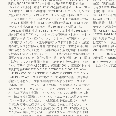
開口寸法G24.536.51250サッシ基本寸法A252514奥行き寸法
位置 E開口位置 
J504862パネル開口寸法I100122537額縁外寸法F5UB.FL∼87サッ
サイズ675W×19
シ基本寸法D30122537躯体開口寸法E1834シリコンシーリング網
き用）開口位置 
戸壁パネルユニットバス用アタッチメント壁パネルシリコンシ
置 A1318サイ
ーリング網戸ユニットバス用アタッチメントドア躯体開口寸法
675W×1974H
C34.524.5額縁外寸法B36.512パネル開口寸法G24.536.51250サ
開口位置 E開口位置 
ッシ基本寸法A252514奥行き寸法J504862パネル開口寸法
テラスドア額縁セ
I100122537額縁外寸法F5UB.FL∼87サッシ基本寸法D30122537
置 A1624・162
躯体開口寸法E1834シリコンシーリング網戸壁パネルユニットバ
1275W×1974
ス用アタッチメント壁パネルシリコンシーリング網戸ユニット
用）現場開口のみ
バス用アタッチメント●注意事項※テラスドア下枠に廻った浴室
は左右50ｍｍ以
内の水は水抜き穴部から外部に排水されます。水抜き穴部は絶
位置を調整下さい
対にふさがないでください。排水の処理が必要な場合は建築側
AB：開口位置E
で対処をお願いします。※テラスドアは壁パネルに大きな開口が
CERCRL160080070
必要となりますので、取付位置や寸法（窓台上端～UB.FL、開口
2仕様図1416161
寸法等）について建築側と事前打ち合わせを充分に行ってくだ
B1717■テラ
さい。窓サイズ呼称ABCDEFGIJ（額縁D109）J（額縁D164）標
寸法はパネル高2
準奥行延長131813271348133117871830184813001800164〜
174219〜229132013271348133119872030204813002000164〜
174219〜229■テラスドア対応について●部材の手配・注意事項
手配区分部材シリーズ仕様建築側で手配する部材テラスドア
（本体・障子）ＴＷシリーズ（片開き、引き違い）※防火仕様が
必要な場合は、TW防火戸シリーズから選定してください。・基
本寸法は下記表を参照してください。・ねじレス仕様・立ち上
がり納まり枠を選択してください。・ユニットバス用アタッチ
メントを選択してください。※上記仕様は特注仕様です。カタロ
グでは対応外の仕様ですので、特注にて手配してください。・
ガラスやカラー等のその他仕様についてはTW・TW防火商品カ
タログから選択してください。浴室オプションで手配する部材