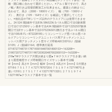
テラスドア額縁セットカタログ商品編セレクトガイド参照・窓
種・開口種に合わせて選択ください。※アルミ製ですので、高さ
／幅／奥行きは現場切断加工が出来ません。建築との納まりに
合わせて、高さ（2000・1800サイズ）、幅（700・1300サイ
ズ）、奥行き（109・164サイズ）を確認して選択してくださ
い。※他社品やTWシリーズ以外のテラスドアには使用できませ
ん。24.524.5額縁外寸法B36.5865236.5パネル開口寸法G躯体開
口寸法C121250サッシ基本寸法A34.5額縁外寸法F12252537躯体
開口寸法Eサッシ基本寸法D3752365012奥行き寸法Jパネル開口
寸法I100UB.FL∼872228185シリコンシーリング壁パネル壁パネ
ルドアシリコンシーリングユニットバス用アタッチメントユニ
ットバス用アタッチメント窓サイズ呼称ABCDEFGIJ（額縁
D109）J（額縁D164）標準奥行延長
07187277487311787183018487001800153〜163208〜
21807207277487311987203020487002000153〜163208〜
218●TWテラスドア片開き納まり図●ＴＷテラスドア引き違い納
まり図窓種窓サイズ呼称開口サイズサッシ基本寸法幅
W【mm】高さH【mm】幅W【mm】A高さH【mm】D片開き
0718６７５１７７４72717870720６７５１９７４7271987引き
違い1318１２７５１７７４132717871320１２７５１９７４
13271987●テラスドア基本寸法一覧