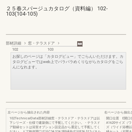
２５春スパージュカタログ（資料編） 102-
103(104-105)
部材詳細
窓・テラスドア
102
103
お探しのページは「カタログビュー」でごらんいただけます。カ
タログビューではweb上でパラパラめくりながらカタログをごら
んになれます。
左ページから抽出された内容
右ページから抽出
102TechnicalData部材詳細窓・テラスドア・テラスドアは以
開口位置 E開口
下シリーズ・仕様で建築側にて手配してください。・テラスド
A1620サイズ（
ア額縁セットは浴室オプション設定品から選定して手配してく
ズ（ワイド浴槽以外）
ださい。ドア躯体開口寸法C34.524.5額縁外寸法B36.512パネル
縁セット（片開き