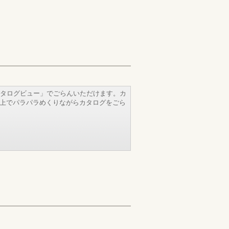
タログビュー」でごらんいただけます。カ
b上でパラパラめくりながらカタログをごら