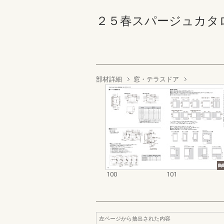
２５春スパージュカタログ（資
部材詳細
窓・テラスドア
100
101
左ページから抽出された内容