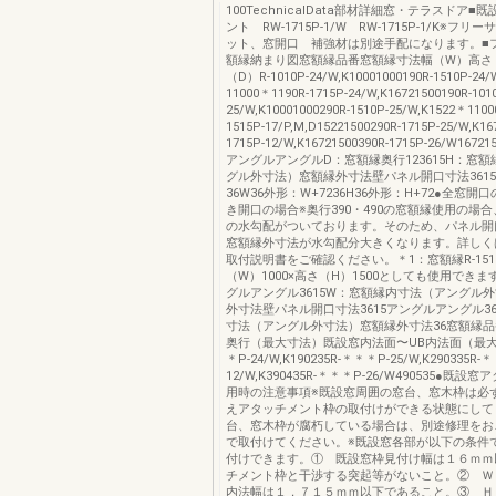
100TechnicalData部材詳細窓・テラスドア
ント RW-1715P-1/W RW-1715P-1/K※フ
ット、窓開口 補強材は別途手配になります。■
額縁納まり図窓額縁品番窓額縁寸法幅（W）高さ
（D）R-1010P-24/W,K10001000190R-1510P-24/
11000＊1190R-1715P-24/W,K16721500190R-101
25/W,K10001000290R-1510P-25/W,K1522＊110
1515P-17/P,M,D15221500290R-1715P-25/W,K16
1715P-12/W,K16721500390R-1715P-26/W16721
アングルアングルD：窓額縁奥行123615H：窓
グル外寸法）窓額縁外寸法壁パネル開口寸法361
36W36外形：W+7236H36外形：H+72●全窓開
き開口の場合※奥行390・490の窓額縁使用の場合、
の水勾配がついております。そのため、パネル開
窓額縁外寸法が水勾配分大きくなります。詳しく
取付説明書をご確認ください。＊1：窓額縁R-151
（W）1000×高さ（H）1500としても使用できます
グルアングル3615W：窓額縁内寸法（アングル
外寸法壁パネル開口寸法3615アングルアングル3
寸法（アングル外寸法）窓額縁外寸法36窓額縁品
奥行（最大寸法）既設窓内法面〜UB内法面（最大
＊P-24/W,K190235R-＊＊＊P-25/W,K290335R-
12/W,K390435R-＊＊＊P-26/W490535●既
用時の注意事項※既設窓周囲の窓台、窓木枠は必
えアタッチメント枠の取付けができる状態にして
台、窓木枠が腐朽している場合は、別途修理をお
で取付けてください。※既設窓各部が以下の条件
付けできます。① 既設窓枠見付け幅は１６ｍｍ
チメント枠と干渉する突起等がないこと。② Ｗ
内法幅は１，７１５ｍｍ以下であること。③ Ｈ