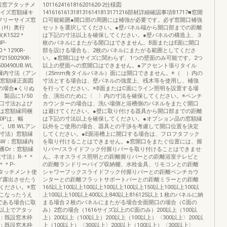
■既設窓アタッチメ
1011624161816201620-2仕様図
リーサイズ窓額縁キ
1416161613181316141813171216部材詳細確認事項B1717■窓開
フリーサイズ窓
口可能範囲●開口部の周囲には補強が必要です。必ず窓開口補強
（H）奥行
セットを選択してください。●壁パネル端から開口部までの距離
W,K1522＊
は下記の寸法以上を確保してください。●壁パネルの構造上、３
0P-
枚のパネルにまたがる開口はできません。B面またはE面に開口
00＊1290R-
部を設ける場合も、2枚のパネルにまたがる範囲としてくださ
721500290R-
い。●窓開口はサイズに関わらず、1つの壁面のみ可能です。2つ
500490UB.WL
以上の壁面への窓開口はできません。●アクセント張りタイル
額縁内寸法（アン
（25mm角タイルパネル）面には開口できません。※（ ）内の
5窓額縁正面図
寸法とする場合は、壁パネルの強度上、桟木等を使用し、補強
口の場合●くりぬ
を行ってください。※B面またはC面にライン照明を設置する場
製品に1/50
合、演出のために〈 〉内の寸法を確保してください。※ベンチ
口寸法および
カウンターの場合は、洗い場側と浴槽側のパネルをまたぐ開口
は窓額縁同梱
は避けてください。●壁に取り付ける器具から開口部までの距離
0Pは、幅
は下記の寸法以上を確保してください。●オプション品の窓額縁
。UB.WLアン
以外をご使用の場合、器具との干渉を考慮して開口位置を決定
外寸法）窓額縁
してください。●E面浴槽上に開口する場合は、フロフタフック
6W：窓額縁内
を取り付けることはできません。●窓開口をまたぐ位置には、握
番Dr：窓額縁
りバー/スライドフック付握りバーを取り付けることはできませ
寸法）R-＊＊
ん。ネオスライス照明との距離握りバーとの距離浴室テレビと
＊＊＊P-
の距離ランドリーパイプ収納棚、水栓金具、リモコンとの距離
設窓アタッチメント使
シャワーフックスライドフック付握りバーとの距離ベンチカウ
ず露出させたう
ンターとの距離フラットサポートバーとの距離ミラーとの距離
ください。※窓
165以上100以上100以上100以上100以上150以上100以上100以
こなったうえ
上100以上100以上400以上840以上816125以上１枚のパネルに納
である場合に取
まる場合２枚のパネルにまたがる場合全面開口の場合（C面の
以上でアタッ
み）2窓の場合（1616サイズ以上のC面のみ）200以上（100以
：既設窓木枠
上）200以上（100以上）200以上（100以上）〈300以上〉200以
：既設窓木枠
上（100以上）〈300以上〉200以上（100以上）〈300以上〉