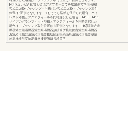
時選択した場合は、ブッシング取付位置はＢ面側となります。
[4B]③追いだき配管と循環アダプター全てを建築側で準備◦浴槽
穴加工φ50◦ブッシング＋浴槽パン穴加工φ30・ブッシング取付
位置はE面側となります。※おそうじ浴槽を選択した場合、ハイ
レスト浴槽とアクアフィールを同時選択した場合、1418・1416
サイズのグランフィット浴槽とアクアフィールを同時選択した
場合は、ブッシング取付位置はＢ面側となります。[4C]浴室給湯
機器浴室給湯機器浴室給湯機器接続箇所接続箇所浴室給湯機器
浴室給湯機器浴室給湯機器接続箇所接続箇所浴室給湯機器浴室
給湯機器浴室給湯機器接続箇所接続箇所