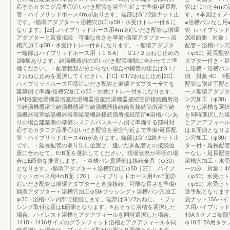
応するカタログ品番①追いだき配管を浴室付近まで準備◦延長配
管は10mと4m
管・ハイブリッドホース4mがあります。端部はG1/2袋ナット止
す。※本図はイメ
です。◦循環アダプター＋浴槽穴加工φ50・水受けトレー付きに
●浴槽パンなし用
なります。[2B]…ハイブリッドホース用4m②追いだき配管は循環
管（ハイブリッド
アダプターと直接接続 可能な長さを準備◦循環アダプター＋浴
2GB面側 対象
槽穴加工φ50・水受けトレー付きになります。・循環アダプタ
配管＋浴槽パン穴
ー端部はハイブリッドホース用（１５A）、G１/２おねじ止めの
（φ50）延長配
2種類あります。給湯機器側の追いだき配管種類に合わせてご準
ダプター付き・延
備ください。・配管種類が分からない場合や銅管の場合はG１/
し浴槽・浴槽パン
２おねじ止めを選択してください。[1C]…G1/2おねじ止め[2C]…
側 対象:4C 
ハイブリッドホース用③追いだき配管と循環アダプター全てを
配管は別途手配と
建築側で準備◦浴槽穴加工φ50・水受けトレー付きになります。
ース循環アダプタ
[4A]浴室給湯機器浴室給湯機器浴室給湯機器接続箇所接続箇所浴
ン穴加工（φ30）
室給湯機器浴室給湯機器浴室給湯機器接続箇所接続箇所浴室給
そうじ浴槽を選択
湯機器浴室給湯機器浴室給湯機器接続箇所接続箇所■浴槽パンあ
を同時選択した場合
りの場合建築側の準備システムバスルーム側で準備する部材対
とアクアフィール
応するカタログ品番①追いだき配管を浴室付近まで準備◦延長配
はＢ面側となりま
管・ハイブリッドホース4mがあります。端部はG1/2袋ナット止
ン穴加工（φ30
です。・延長配管の取り出し位置は、追いだき配管との接続位
ター付・延長配管
置に合わせて、E/B面を選択してください。現場状況が不明の場
ーなし・延長配管
合はE面側を推奨します。・浴槽パン貫通部は接続金具（φ30）
浴槽穴加工＋水受
となります。◦循環アダプター＋浴槽穴加工φ50［2E］…ハイブ
ーのみ 対象：4
リッドホース用4ｍB面［2G］…ハイブリッドホース用4ｍE面②
（φ50）水受け
追いだき配管は循環アダプターと直接接続 可能な長さを準備◦
（φ50）水受け
循環アダプター＋浴槽穴加工φ50◦ブッシング＋浴槽パン穴加工
途手配となります
φ30・浴槽パン内部で接続します。端部はG1/2おねじ。・ブッ
袋ナット15Aハ
シング取付位置はE面側となります。※おそうじ浴槽を選択した
ス用ハイブリッド
場合、ハイレスト浴槽とアクアフィールを同時選択した場合、
15Aタケノコ樹脂
1418・1416サイズのグランフィット浴槽とアクアフィールを同
φ10.515A用タケ