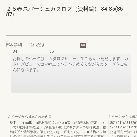
２５春スパージュカタログ（資料編） 84-85(86-
87)
部材詳細
追いだき
84
85
お探しのページは「カタログビュー」でごらんいただけます。カ
タログビューではweb上でパラパラめくりながらカタログをごら
んになれます。
左ページから抽出された内容
右ページから抽出
84TechnicalData部材詳細追いだき■追いだき部材の選定につ
8516241618162
いて※建築側での追いだき配管や循環アダプターの準備状況、接
141616161318
続箇所の端部形状に適したものをご選定ください。■浴槽パン無
だき設定一覧※循
しの場合建築側の準備システムバスルーム側で準備する部材対
じ・樹脂管・ハイ