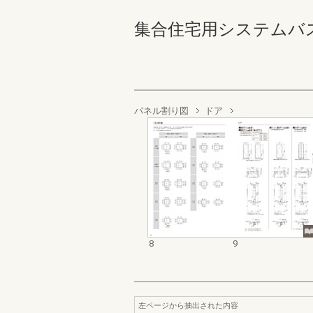
集合住宅用システムバスル
パネル割り図
ドア
8
9
左ページから抽出された内容