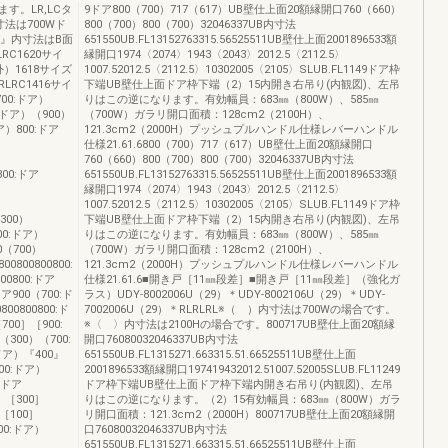
す。LR,LCタ
9ドア800（700）717（617）UB壁仕上面20額縁開口760（660）
法は700Wド
800（700）800（700）32046337UB内寸法
 』内寸法はB面
651550UB.FL13152763315.56525511UB壁仕上面2001896533額
RC1620サイ
縁開口1974〈2074〉1943〈2043〉2012.5〈2112.5〉
）1618サイズ
1007.52012.5〈2112.5〉10302005〈2105〉SLUB.FL1149ドア枠
RLRC1416サイ
下端UB壁仕上面ドア枠下端（2）15内開き右吊り(内観図)、左吊
700:ドア）
りはこの逆になります。有効幅員：683㎜（800W）、585㎜
:ドア）（900）
（700W）ガラリ開口面積：128cm2（2100H）、
ア）800:ドア
121.3cm2（2000H）プッシュプルハンドル仕様レバーハンドル
仕様21.61.6800（700）717（617）UB壁仕上面20額縁開口
760（660）800（700）800（700）32046337UB内寸法
0800:ドア
651550UB.FL13152763315.56525511UB壁仕上面2001896533額
縁開口1974〈2074〉1943〈2043〉2012.5〈2112.5〉
1007.52012.5〈2112.5〉10302005〈2105〉SLUB.FL1149ドア枠
（300）
下端UB壁仕上面ドア枠下端（2）15内開き右吊り(内観図)、左吊
700:ドア）
りはこの逆になります。有効幅員：683㎜（800W）、585㎜
00（700）
（700W）ガラリ開口面積：128cm2（2100H）、
0800800800:
121.3cm2（2000H）プッシュプルハンドル仕様レバーハンドル
800800:ドア
仕様21.61.6■開き戸［11㎜段差］■開き戸［11㎜段差］（強化ガ
ドア900（700:ド
ラス）UDY-8002006U（29）＊UDY-8002106U（29）＊UDY-
800800800:ド
7002006U（29）＊RLRLRL※（ ）内寸法は700Wの場合です。
700］［900:
※〈 〉内寸法は2100Hの場合です。800717UB壁仕上面20額縁
300）（700:
開口76080032046337UB内寸法
ドア）『400』
651550UB.FL1315271.663315.51.66525511UB壁仕上面
00:ドア）
2001896533額縁開口197419432012.51007.52005SLUB.FL11249
0:ドア
ドア枠下端UB壁仕上面ドア枠下端内開き右吊り(内観図)、左吊
ア］［300］
りはこの逆になります。（2）15有効幅員：683㎜（800W）ガラ
［100］
リ開口面積：121.3cm2（2000H）800717UB壁仕上面20額縁開
00:ドア）
口76080032046337UB内寸法
651550UB.FL1315271.663315.51.66525511UB壁仕上面