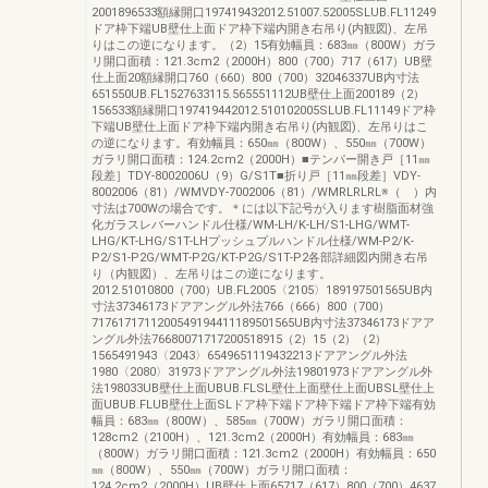
2001896533額縁開口197419432012.51007.52005SLUB.FL11249
ドア枠下端UB壁仕上面ドア枠下端内開き右吊り(内観図)、左吊
りはこの逆になります。（2）15有効幅員：683㎜（800W）ガラ
リ開口面積：121.3cm2（2000H）800（700）717（617）UB壁
仕上面20額縁開口760（660）800（700）32046337UB内寸法
651550UB.FL1527633115.565551112UB壁仕上面200189（2）
156533額縁開口197419442012.510102005SLUB.FL11149ドア枠
下端UB壁仕上面ドア枠下端内開き右吊り(内観図)、左吊りはこ
の逆になります。有効幅員：650㎜（800W）、550㎜（700W）
ガラリ開口面積：124.2cm2（2000H）■テンパー開き戸［11㎜
段差］TDY-8002006U（9）G/S1T■折り戸［11㎜段差］VDY-
8002006（81）/WMVDY-7002006（81）/WMRLRLRL※（ ）内
寸法は700Wの場合です。＊には以下記号が入ります樹脂面材強
化ガラスレバーハンドル仕様/WM-LH/K-LH/S1-LHG/WMT-
LHG/KT-LHG/S1T-LHプッシュプルハンドル仕様/WM-P2/K-
P2/S1-P2G/WMT-P2G/KT-P2G/S1T-P2各部詳細図内開き右吊
り（内観図）、左吊りはこの逆になります。
2012.51010800（700）UB.FL2005〈2105〉189197501565UB内
寸法37346173ドアアングル外法766（666）800（700）
7176171711200549194411189501565UB内寸法37346173ドアア
ングル外法76680071717200518915（2）15（2）（2）
1565491943〈2043〉6549651119432213ドアアングル外法
1980〈2080〉31973ドアアングル外法19801973ドアアングル外
法198033UB壁仕上面UBUB.FLSL壁仕上面壁仕上面UBSL壁仕上
面UBUB.FLUB壁仕上面SLドア枠下端ドア枠下端ドア枠下端有効
幅員：683㎜（800W）、585㎜（700W）ガラリ開口面積：
128cm2（2100H）、121.3cm2（2000H）有効幅員：683㎜
（800W）ガラリ開口面積：121.3cm2（2000H）有効幅員：650
㎜（800W）、550㎜（700W）ガラリ開口面積：
124.2cm2（2000H）UB壁仕上面65717（617）800（700）4637