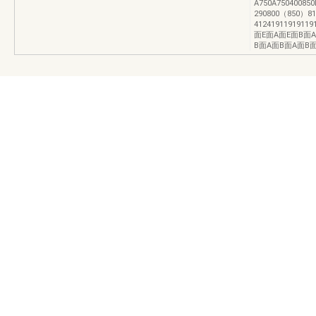
A750A750400850
290800（850）8
41241911919
面E面A面E面B面
B面A面B面A面B