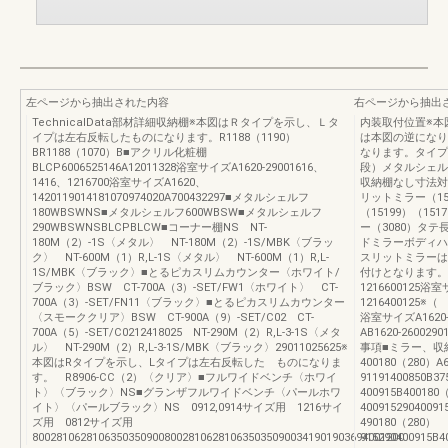
左ページから抽出された内容
右ページから抽出
TechnicalData部材詳細収納棚※本図はＲタイプを示し、Ｌタ
内装取付位置※本図
イプは左右反転したものになります。R1188（1190）
は本図の逆になり
BR1188（1070）B■アクリル化粧棚
なります。タイプ
BLCP6006525146A12011328浴室サイズA1620-29001616、
段）メタルシェルフ
1416、1216700浴室サイズA1620、
収納棚なし寸法対応
1420119014181070974020A700432297■メタルシェルフ
リットミラー（15
180WBSWNS■メタルシェルフ600WBSW■メタルシェルフ
（15199）（15
290WBSWNSBLCPBLCW■コーナー棚NS NT-
ー（3080）タテ
180M（2）-1S〈メタル〉 NT-180M（2）-1S/MBK〈ブラッ
ドミラーボディハ
ク〉 NT-600M（1）R,L-1S〈メタル〉 NT-600M（1）R,L-
スリットミラーは1
1S/MBK〈ブラック〉■とるピカスリムカウンター〈ホワイト/
付けとなります。浴室サ
ブラック〉BSW CT-700A（3）-SET/FW1〈ホワイト〉 CT-
1216600125浴室
700A（3）-SET/FN11〈ブラック〉■とるピカスリムカウンター
121640012
〈スモーククリア〉BSW CT-900A（9）-SET/C02 CT-
浴室サイズA1620-
700A（5）-SET/C0212418025 NT-290M（2）R,L-3-1S〈メタ
AB1620-26002
ル〉 NT-290M（2）R,L-3-1S/MBK〈ブラック〉29011025625※
事項■ミラー、収納棚
本図はRタイプを示し、Lタイプは左右反転した ものになりま
400180（280）A
す。 R8906-CC（2）〈クリア〉■フルワイドベンチ〈ホワイ
91191400850B37
ト〉〈ブラック〉NS■グランザフルワイドベンチ〈パールホワ
400915B400180
イト〉〈パールブラック〉NS 0912,0914サイズ用 1216サイ
4009152904009
ズ用 0812サイズ用
490180（280）
80028106281063503509008002810628106350350900341901903694001200
915290400915B4