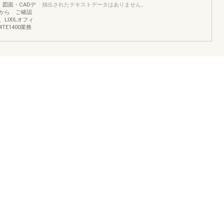
図面・CADデ
抽出されたテキストデータはありません。
から ご確認
IXILオフィ
24TE1400業務