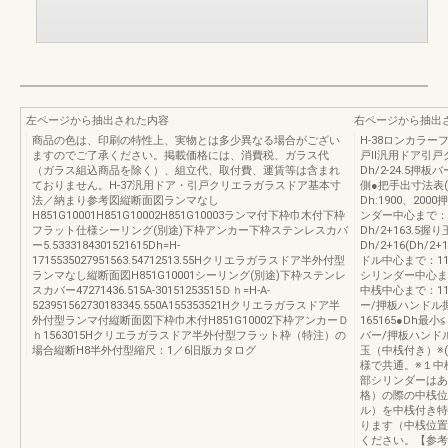
左ページから抽出された内容
右ページから抽出
商品の色は、印刷の特性上、実物とは多少異なる場合がござい
H-38ロンカラ
ますのでご了承ください。掲載価格には、消費税、ガラス代
戸Ⅱ汎用ドア引戸
（ガラス組込商品を除く）、組立代、取付費、運賃等は含まれ
Dh/2-24.5押
ておりません。H-37汎用ドア・引戸クリエラガラスドア基本寸
側●把手出寸法表
法／納まり参考図縦断面図ランマなし
Dh:1900、20
H851G10001H851G10002H851G10003ランマ付下枠巾木付下枠
ンダー中心まで：D
フラット仕様シーリング(別途)下枠アンカー下枠ステンレスカバ
Dh/2+163.5
ー5.5333184301521615Dh=H-
Dh/2+16(Dh/2
1715535027951563.54712513.55Hクリエラガラスドア半外付型
ドル中心まで：11
ランマなし縦断面図H851G10001シーリング(別途)下枠ステンレ
シリンダー中心まで
スカバー47271436.515A-30151253515Ｄｈ=H-A-
中桟中心まで：11
523951562730183345.550A155353521Hクリエラガラスドア半
ー/押板ハンドル
外付型ランマ付縦断面図下枠巾木付H851G10002下枠アンカーＤ
165165●Dh最小
ｈ1563015Hクリエラガラスドア半外付型フラット枠（特注）の
バー/押板ハンド
場合縦断H8半外付型縮尺：1／6旧版カタログ
玉（中桟付き）※
様で共通。※１中
部シリンダーはあ
格）の際の中桟位
ル）を中桟付き特
ります（中桟位置
ください。【参考