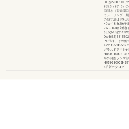
DH≦2200：DH/2
955.5（981.
両開き（有効開口
てシーリング（別
の他寸法はSG仕
=Dw+18.5(20
=W－168有効開口
65.5(64.5)2147
Dw4(5.5)5315
PG仕様。その他
472115531550
ガラスドア半外付
H851G1000613
半外付型ランマ部
H851G10005H8
6旧版カタログ