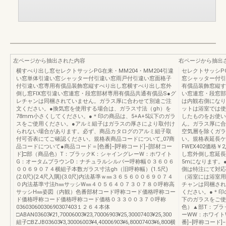
左ページから抽出された内容
右ページから抽出
横すべり出し窓セレクトサッシPG在来・MM204・MM204引違
セレクトサッシPG
い窓単体引違い窓シャッター付引違い窓雨戸付引違い窓面格子
窓シャッター付引
付引違い窓専用有償品装飾窓縦すべり出し窓横すべり出し窓外
有償品装飾窓縦す
倒し窓FIX窓引違い窓連窓・段窓部材専用有償品共通有償品S●グ
い窓連窓・段窓部
レチャンは同梱されていません。ガラス厚に合わせて別途ご注
は内観右側になり
文ください。●換気窓を使用する場合は、ガラス寸法（gh）を
ットは浴室では使
78mm小さくしてください。●＊印の商品は、5+A+5以下のガラ
したものをお使い
スをご使用ください。●アルミ組子はガラスの厚さにより取付け
ん。ガラス厚に合
られない場合があります。必ず、商品カタログのアルミ組子取
空気層を除くガラ
付可否表にてご確認ください。規格表商品コードについて_07商
い。規格表延長ケ
品コードについて●商品コード＝[色番]−[呼称コード]−[部材コー
FWEX402価格￥2
ド]□部（商品色）T：ブラックK：シャイングレーW：ホワイト
し窓外倒し窓延長
G：オータムブラウンD：ナチュラルシルバー呼称幅０３６０６
5mになります。
００６９０７４横組子本数ガラス寸法gh（旧呼称幅）(1.5尺)
側は特注にて対応
(2.0尺)(2.4尺入隅)(3.0尺)内法基準ｗ㎜３６５６００６９０７４
（浴室には浴室用
０内法基準寸法h㎜サッシW㎜４０５６４０７３０７８０呼称高
チャンは同梱され
サッシH㎜姿図（内観）色番部材コード呼称コード価格呼称コー
ください。●＊印
ド価格呼称コード価格呼称コード価格０３３００３７０呼称
下のガラスをご使
03603060030690307403１２６４本体
色）▲部T：ブラ
□ABAN03603¥21,70006003¥23,70006903¥25,30007403¥25,300
ーWW：ホワイト
組子□BZJB03603¥3,30006003¥4,40006903¥6,80007403¥6,800横
番]−[呼称コード