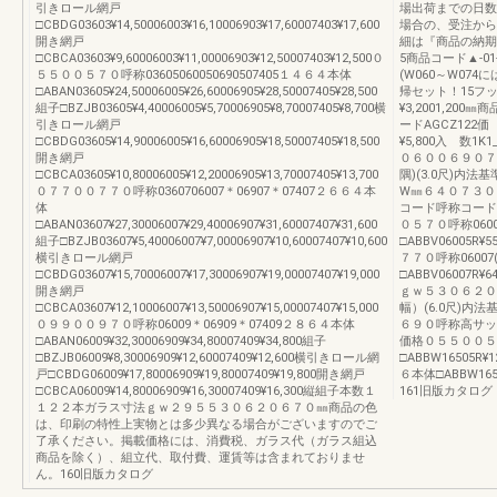
引きロール網戸
場出荷までの日数
□CBDG03603¥14,50006003¥16,10006903¥17,60007403¥17,600
場合の、受注から
開き網戸
細は『商品の納期
□CBCA03603¥9,60006003¥11,00006903¥12,50007403¥12,500０
5商品コード▲-01
５５００５７０呼称03605060050690507405１４６４本体
(W060～W074に
□ABAN03605¥24,50006005¥26,60006905¥28,50007405¥28,500
帰セット！15フッ
組子□BZJB03605¥4,40006005¥5,70006905¥8,70007405¥8,700横
¥3,2001,200
引きロール網戸
ードAGCZ122価 
□CBDG03605¥14,90006005¥16,60006905¥18,50007405¥18,500
¥5,800入 数1
開き網戸
０６００６９０７４
□CBCA03605¥10,80006005¥12,20006905¥13,70007405¥13,700
隅)(3.0尺)内
０７７００７７０呼称0360706007＊06907＊07407２６６４本
W㎜６４０７３０
体
コード呼称コード
□ABAN03607¥27,30006007¥29,40006907¥31,60007407¥31,600
０５７０呼称06005(
組子□BZJB03607¥5,40006007¥7,00006907¥10,60007407¥10,600
□ABBV06005R¥5
横引きロール網戸
７７０呼称06007(-/
□CBDG03607¥15,70006007¥17,30006907¥19,00007407¥19,000
□ABBV06007R¥6
開き網戸
ｇｗ５３０６２０
□CBCA03607¥12,10006007¥13,50006907¥15,00007407¥15,000
幅）(6.0尺)
０９９００９７０呼称06009＊06909＊07409２８６４本体
６９０呼称高サッ
□ABAN06009¥32,30006909¥34,80007409¥34,800組子
価格０５５００５７
□BZJB06009¥8,30006909¥12,60007409¥12,600横引きロール網
□ABBW16505R
戸□CBDG06009¥17,80006909¥19,80007409¥19,800開き網戸
６本体□ABBW16
□CBCA06009¥14,80006909¥16,30007409¥16,300縦組子本数１
161旧版カタログ
１２２本ガラス寸法ｇｗ２９５５３０６２０６７０㎜商品の色
は、印刷の特性上実物とは多少異なる場合がございますのでご
了承ください。掲載価格には、消費税、ガラス代（ガラス組込
商品を除く）、組立代、取付費、運賃等は含まれておりませ
ん。160旧版カタログ