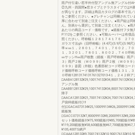
雨戸付引違い窓半外付型アングル無アングル付AH
②九州・四国間●窓タイプとテラスタイプではH
が異なります。詳細は商品カタログの基本寸法／
をご参照ください。●グレチャンは同梱されてい
厚に合わせて別途ご注文ください。●雨戸錠は同
ん。別表から選択して別途ご注文ください。●雨
あたりの商品コード・価格です。●鏡板付フタ無
P.112をご参照ください。●可動ルーバーは有償
照ください。呼称幅１２８１７４１７６ ２７０
ガラス寸法gh（旧呼称幅）(4.4尺)(5.9尺)(5.98尺)
準ｗ㎜１，２８０１，７４０１，７６０２，７０
１，３２０１，７８０１，８００２，７４０呼称
㎜サッシH㎜雨戸枚数（鏡板・雨戸呼称幅）雨戸
３）雨戸２枚 （Ｗ０９９）雨戸２枚 （Ｗ０９９
０９９）姿図（外観）色番部材コード呼称コード
ド価格呼称コード価格呼称コード価格１３１，３
０呼称12813174131761327013-4１，２４２枠
□AABA128132¥29,100174132¥34,800176132¥34,8
アングル無
□AABB128132¥29,100174132¥34,800176132¥34,
障子
□AACA128132¥21,700174132¥24,700176132¥24,
戸袋枠鏡板付(ﾌﾀ
付)□GACA073134¥25,100099134¥26,200099134¥2
鏡板無
□GACC073132¥7,800099132¥8,200099132¥8,200
セット価格鏡板付¥75,900鏡板付¥85,700鏡板付¥8
¥119,200鏡板無¥58,600鏡板無¥67,700鏡板無¥67
¥105,400TS網戸
□CAAA128132¥9,700174132¥10,900176132¥10,9