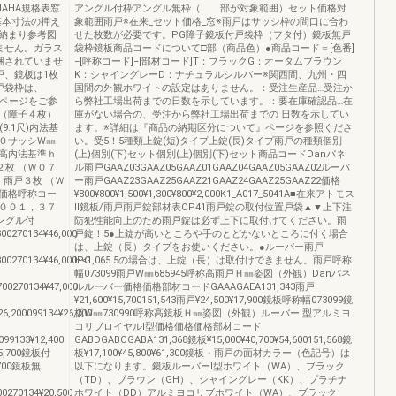
AHA規格表窓
アングル付枠アングル無枠（ 部が対象範囲）セット価格対
基本寸法の押え
象範囲雨戸※在来_セット価格_窓※雨戸はサッシ枠の間口に合わ
納まり参考図
せた枚数が必要です。PG障子鏡板付戸袋枠（フタ付）鏡板無戸
ません。ガラス
袋枠鏡板商品コードについて□部（商品色）●商品コード＝[色番]
梱されていませ
−[呼称コード]−[部材コード]T：ブラックG：オータムブラウン
戸、鏡板は1枚
K：シャイングレーD：ナチュラルシルバー※関西間、九州・四
戸袋枠は、
国間の外観ホワイトの設定はありません。：受注生産品…受注か
品ページをご参
ら弊社工場出荷までの日数を示しています。：要在庫確認品…在
（障子４枚）
庫がない場合の、受注から弊社工場出荷までの 日数を示してい
(9.1尺)内法基
ます。※詳細は『商品の納期区分について』ページを参照くださ
０サッシW㎜
い。受5！5種類上錠(短)タイプ上錠(長)タイプ雨戸の種類個別
高内法基準ｈ
(上)個別(下)セット個別(上)個別(下)セット商品コードDanパネ
２枚 （Ｗ０７
ル雨戸GAAZ03GAAZ05GAAZ01GAAZ04GAAZ05GAAZ02ルーバ
）雨戸３枚 （Ｗ
ー雨戸GAAZ23GAAZ25GAAZ21GAAZ24GAAZ25GAAZ22価格
価格呼称コー
¥800¥800¥1,500¥1,300¥800¥2,000K1_A017_5041A■在来アトモス
００１，３７
Ⅱ鏡板/雨戸雨戸錠部材表OP41雨戸錠の取付位置戸袋▲▼上下注
アングル付
防犯性能向上のため雨戸錠は必ず上下に取付けてください。雨
00270134¥46,000
戸錠！5●上錠が高いところや手のとどかないところに付く場合
は、上錠（長）タイプをお使いください。●ルーバー雨戸
800270134¥46,000PG
H<1,065.5の場合は、上錠（長）は取付けできません。雨戸呼称
幅073099雨戸W㎜685945呼称高雨戸Ｈ㎜姿図（外観）Danパネ
700270134¥47,000
ルルーバー価格価格部材コードGAAAGAEA131,343雨戸
¥21,600¥15,700151,543雨戸¥24,500¥17,900鏡板呼称幅073099鏡
6,200099134¥26,200
板W㎜730990呼称高鏡板Ｈ㎜姿図（外観）ルーバーⅠ型アルミヨ
コリブロイヤルⅠ型価格価格価格部材コード
099133¥12,400
GABDGABCGABA131,368鏡板¥15,000¥40,700¥54,600151,568鏡
5,700鏡板付
板¥17,100¥45,800¥61,300鏡板・雨戸の面材カラー（色記号）は
,700鏡板無
以下になります。鏡板ルーバーⅠ型ホワイト（WA）、ブラック
（TD）、ブラウン（GH）、シャイングレー（KK）、プラチナ
00270134¥20,500
ホワイト（DD）アルミヨコリブホワイト（WA）、ブラック