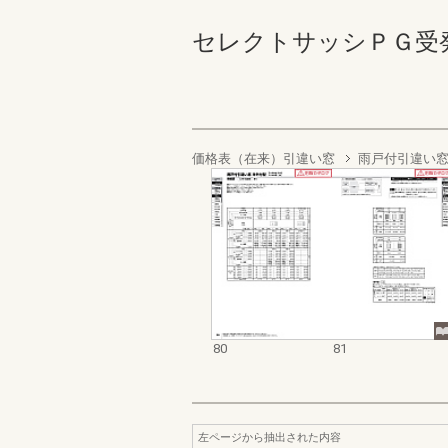
セレクトサッシＰＧ受発注資料
価格表（在来）引違い窓
雨戸付引違い窓
80
81
左ページから抽出された内容