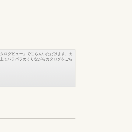
タログビュー」でごらんいただけます。カ
b上でパラパラめくりながらカタログをごら