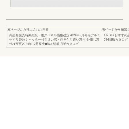
左ページから抽出された内容
右ページから抽出
商品名発売時期鏡板・雨戸パネル価格改定2024年9月発売アルミ
1INDEXおすす
手すりS型(シャッター付引違い窓・雨戸付引違い窓用)外倒し窓
014旧版カタログ
仕様変更2024年12月発売■追加情報旧版カタログ