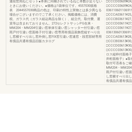
連段窓用ねじセット●本体に同梱されているねじ本数が足りない
□CCCD03609¥24,
ときにお使いください。●価格は1袋単位です。4557030規格
□CCCC03609¥24,
表 2044557030商品の色は、印刷の特性上実物とは多少異なる
0361106011069
場合がございますのでご了承ください。掲載価格には、消費
□CCCA03611¥25
税、ガラス代（ガラス組込商品を除く）、組立代、取付費、運
□CCCB03611¥27,
賃等は含まれておりません。272セレクトサッシPG在来・
□CCCD03611¥27,
MM204・MM204引違い窓単体引違い窓シャッター付引違い窓
□CCCC03611¥27,
雨戸付引違い窓面格子付引違い窓専用有償品装飾窓縦すべり出
0361306013069
し窓横すべり出し窓外倒し窓FIX窓引違い窓連窓・段窓部材専用
□CCCA03613¥28
有償品共通有償品旧版カタログ
□CCCB03613¥30,
□CCCD03613¥30,
□CCCC03613¥30
ロス縦枠付面格子
井桁面格子）●取
取付可否表をご確
MM204・MM
雨戸付引違い窓面
し窓横すべり出し
有償品共通有償品