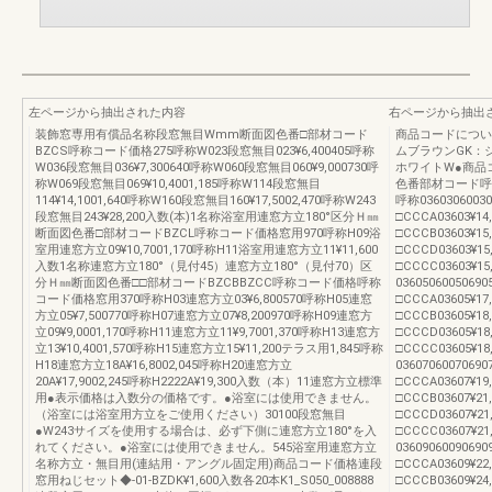
左ページから抽出された内容
右ページから抽出
装飾窓専用有償品名称段窓無目Wmm断面図色番□部材コード
商品コードについ
BZCS呼称コード価格275呼称W023段窓無目023¥6,400405呼称
ムブラウンGK：
W036段窓無目036¥7,300640呼称W060段窓無目060¥9,000730呼
ホワイトW●商品コ
称W069段窓無目069¥10,4001,185呼称W114段窓無目
色番部材コード呼
114¥14,1001,640呼称W160段窓無目160¥17,5002,470呼称W243
呼称0360306003
段窓無目243¥28,200入数(本)1名称浴室用連窓方立180°区分Ｈ㎜
□CCCA03603¥14
断面図色番□部材コードBZCL呼称コード価格窓用970呼称H09浴
□CCCB03603¥15,
室用連窓方立09¥10,7001,170呼称H11浴室用連窓方立11¥11,600
□CCCD03603¥15,
入数1名称連窓方立180°（見付45）連窓方立180°（見付70）区
□CCCC03603¥15,
分Ｈ㎜断面図色番□□部材コードBZCBBZCC呼称コード価格呼称
0360506005069
コード価格窓用370呼称H03連窓方立03¥6,800570呼称H05連窓
□CCCA03605¥17
方立05¥7,500770呼称H07連窓方立07¥8,200970呼称H09連窓方
□CCCB03605¥18,
立09¥9,0001,170呼称H11連窓方立11¥9,7001,370呼称H13連窓方
□CCCD03605¥18,
立13¥10,4001,570呼称H15連窓方立15¥11,200テラス用1,845呼称
□CCCC03605¥18,
H18連窓方立18A¥16,8002,045呼称H20連窓方立
0360706007069
20A¥17,9002,245呼称H2222A¥19,300入数（本）11連窓方立標準
□CCCA03607¥19
用●表示価格は入数分の価格です。●浴室には使用できません。
□CCCB03607¥21,
（浴室には浴室用方立をご使用ください）30100段窓無目
□CCCD03607¥21,
●W243サイズを使用する場合は、必ず下側に連窓方立180°を入
□CCCC03607¥21,
れてください。●浴室には使用できません。545浴室用連窓方立
0360906009069
名称方立・無目用(連結用・アングル固定用)商品コード価格連段
□CCCA03609¥22
窓用ねじセット◆-01-BZDK¥1,600入数各20本K1_S050_008888
□CCCB03609¥24,