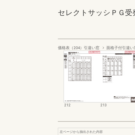
セレクトサッシＰＧ受発注資料
価格表（204）引違い窓
面格子付引違い
212
213
左ページから抽出された内容