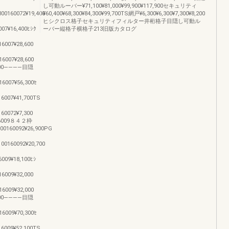
し可動ルーバー¥71,100¥81,000¥99,900¥117,900セキュリティ
300160072¥19,400
¥60,400¥68,300¥84,300¥99,700TS網戸¥6,300¥6,300¥7,300¥8,200
ヒシクロス格子セキュリティフィルター井桁格子目隠し可動ル
007¥16,400ﾋｼｸ
ーバー縦格子横格子213旧版カタログ
16007¥28,600
16007¥28,600
3,900――――目隠
16007¥56,300ｾ
16007¥41,700TS
160072¥7,300
6009８４２枠
500160092¥26,900PG
100160092¥20,700
6009¥18,100ﾋｼ
16009¥32,000
16009¥32,000
7,100――――目隠
16009¥70,300ｾ
16009¥52,100TS