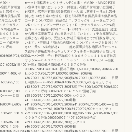
204・
■セット価格表セレクトサッシPG在来・MM204・MM204引違
い窓雨戸付引違
い窓単体引違い窓シャッター付引違い窓雨戸付引違い窓面格子
出し窓横すべ
付引違い窓専用有償品装飾窓縦すべり出し窓横すべり出し窓外
専用有償品共通
倒し窓FIX窓引違い窓連窓・段窓部材専用有償品共通有償品商品
ス厚に合わせて
コードについて□部（商品色）T：ブラックG：オータムブラウ
１６０ガラス
ンK：シャイングレーW：ホワイトD：ナチュラルシルバー●商
５５内法基準ｗ
品コード＝[色番]−[呼称コード]−[部材コード]：受注生産品…受注
６４０７３０
から弊社工場出荷までの日数を示しています。：要在庫確認品…
㎜サッシＨ㎜
在庫がない場合の、受注から弊社工場出荷までの日数を示して
コード価格呼
います。※詳細は『商品の納期区分について』ページを参照くだ
７０呼称
さい。受5！5構成部材● 部必要選択部材縦面格子ヒシクロ
ス面格子井桁面格子セキュリティフィルター横面格子目隠し可
200160052¥21,400PG
動ルーバー障 子++枠呼称幅０６００６９１１４１６０呼称高
サッシW㎜６４０７３０１，１８５１，６４０サッシH㎜姿図
200160052¥18,400
（外観）価格価格価格価格０５５７０呼称
06005069051140516005面格子縦¥31,500¥35,200¥45,200¥54,200
005¥14,400ﾋｼｸ
ヒシクロス¥36,700¥41,800¥53,800¥64,900井桁
¥36,700¥41,800¥53,800¥64,900横¥36,700¥41,800¥53,800――目隠
16005¥25,100
し可動ルーバー¥50,500¥60,400¥69,000¥82,400セキュリティ
¥43,800¥51,700¥59,900¥71,300TS網戸¥4,600¥4,600¥5,500¥6,300
16005¥25,100
０７７７０呼称06007069071140716007面格子縦
0,400――――目隠
¥35,600¥39,100¥50,200¥60,000ヒシクロス
¥41,900¥46,700¥60,400¥72,200井桁
16005¥42,600ｾ
¥41,900¥46,700¥60,400¥72,200横¥41,900¥46,700¥60,400――目隠
し可動ルーバー¥61,100¥70,800¥84,700¥99,900セキュリティ
16005¥31,500TS
¥52,300¥60,100¥72,000¥85,300TS網戸¥5,600¥5,600¥6,400¥7,300
０９９７０呼称06009069091140916009面格子縦
160052¥6,300
¥39,100¥43,200¥55,000¥65,700ヒシクロス
6007６４２枠
¥46,500¥51,600¥66,700¥79,600井桁
200160072¥24,200PG
¥46,500¥51,600¥66,700¥79,600横¥46,500¥51,600¥66,700――目隠