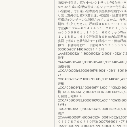
面格子付引違い窓MHセレクトサッシPG在来・MM
MM204引違い窓単体引違い窓シャッター付引違
い窓面格子付引違い窓専用有償品装飾窓縦すべり
り出し窓外倒し窓FIX窓引違い窓連窓・段窓部材
有償品●グレチャンは同梱されていません。ガラ
別途ご注文ください。呼称幅０６００６９１１４
寸法ghＲＯＷ㎜６５４７４５１，２００１，６
㎜６００６９０１，１４５１，６００サッシW㎜
１，１８５１，６４０呼称高ＲＯＨ㎜内法基準ｈ
姿図（外観）色番部材コード呼称コード価格呼称
称コード価格呼称コード価格０５５７５５００５
06005069051140516005４４２枠
□AABE060052¥11,300069052¥12,900114052¥17,
障子
□AACA060052¥13,300069052¥13,900114052¥16,
面格子縦
□CCAA06005¥6,90006905¥8,40011405¥11,80016
ﾛｽ
□CCAB06005¥12,10006905¥15,00011405¥20,400
井桁
□CCAC06005¥12,10006905¥15,00011405¥20,400
横□CCAL06005¥12,10006905¥15,00011405¥2
し目隠し可動ﾙｰﾊﾞｰ
□CCAP06005¥25,90006905¥33,60011405¥35,600
ｷｭﾘﾃｨ
□CCAE06005¥19,20006905¥24,90011405¥26,500
網戸
□CAAA060052¥4,600069052¥4,600114052¥5,500
０７７７５７００７７０呼称0600706907114071
□AABE060072¥13,100069072¥14,600114072¥19,