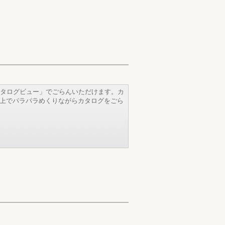
タログビュー」でごらんいただけます。カ
b上でパラパラめくりながらカタログをごら