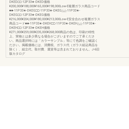
DKED□□-12P33★-DKED価格
¥200,000¥188,000¥165,000¥198,000Low-E複層ガラス商品コード
■■-11P33★-DKEG□□-11P33★-DKEG△△-11P33★-
DKEG□□-12P33★-DKEG価格
¥216,000¥204,000¥180,000¥213,000Low-E安全合わせ複層ガラス
商品コード■■-11P33★-DKEH□□-11P33★-DKEH△△-11P33★-
DKEH□□-12P33★-DKEH価格
¥271,000¥259,000¥235,000¥268,000商品の色は、印刷の特性
上、実物とは多少異なる場合がございますのでご了承くださ
い。商品選択時には「カラーサンプル」等にて色調をご確認く
ださい。掲載価格には、消費税、ガラス代（ガラス組込商品を
除く）、組立代、取付費、運賃等は含まれておりません。J-6旧
版カタログ