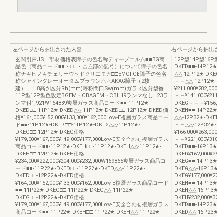
左ページから抽出された内容
右ページから抽出
玄関引戸JS 部材価格表障子の色名称ディープエルム■■BG商
12P型14P型16P型
品色（商品コード■■・□□・△△部の記号）について障子の色名
DKED■■-14P12
称ナギヒノキチェリーウッドクリエモカ□□EMCFCB障子の色名
△△-12P12★-DKE
称シャイングレーオータムブラウン△△AKAG障子（2枚
－－△△-12P12★-
建） ！8高さ区分Sh(mm)呼称間口Sw(mm)ガラス区分型番
¥211,000¥282,
11P型12P型色設定BGEM・CBAGEM・CBH19ランマなしH23ラ
－－¥141,000¥21
ンマ付1,921W164839複層ガラス商品コード■■-11P12★-
DKEG－－－¥156,
DKED□□-11P12★-DKED△△-11P12★-DKED□□-12P12★-DKED価
DKEH■■-14P22
格¥164,000¥152,000¥133,000¥162,000Low-E複層ガラス商品コー
△△-12P32★-DKE
ド■■-11P12★-DKEG□□-11P12★-DKEG△△-11P12★-
－－△△-12P32★-
DKEG□□-12P12★-DKEG価格
¥166,000¥263,
¥179,000¥167,000¥149,000¥177,000Low-E安全合わせ複層ガラス
－－¥221,000¥31
商品コード■■-11P12★-DKEH□□-11P12★-DKEH△△-11P12★-
DKED■■-16P13★
DKEH□□-12P12★-DKEH価格
DKED¥162,000¥25
¥234,000¥222,000¥204,000¥232,000W169865複層ガラス商品コ
DKEG■■-14P13★
ード■■-11P22★-DKED□□-11P22★-DKED△△-11P22★-
DKEG△△-16P13★
DKED□□-12P22★-DKED価格
DKEG¥177,000¥27
¥164,000¥152,000¥133,000¥162,000Low-E複層ガラス商品コード
DKEH■■-14P13★
■■-11P22★-DKEG□□-11P22★-DKEG△△-11P22★-
DKEH△△-16P13★
DKEG□□-12P22★-DKEG価格
DKEH¥232,000¥32
¥179,000¥167,000¥149,000¥177,000Low-E安全合わせ複層ガラス
DKED■■-14P23★
商品コード■■-11P22★-DKEH□□-11P22★-DKEH△△-11P22★-
DKED△△-16P23★